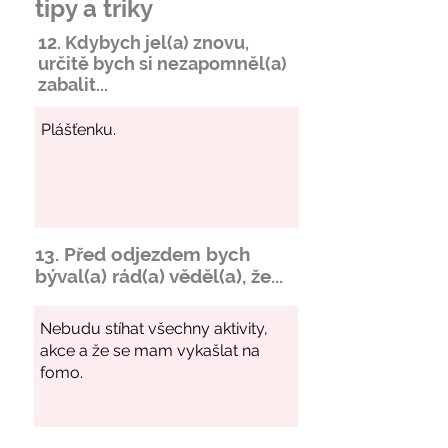
tipy a triky
12. Kdybych jel(a) znovu,
určitě bych si
nezapomněl
(a)
zabalit...
13. Před odjezdem bych
býval(a) rád(a) věděl(a), že...