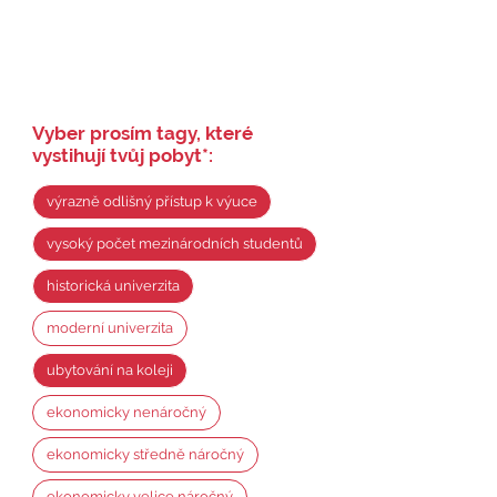
Vyber prosím tagy, které
vystihují tvůj pobyt
*
:
výrazně odlišný přístup k výuce
vysoký počet mezinárodních studentů
historická univerzita
moderní univerzita
ubytování na koleji
ekonomicky nenáročný
ekonomicky středně náročný
ekonomicky velice náročný