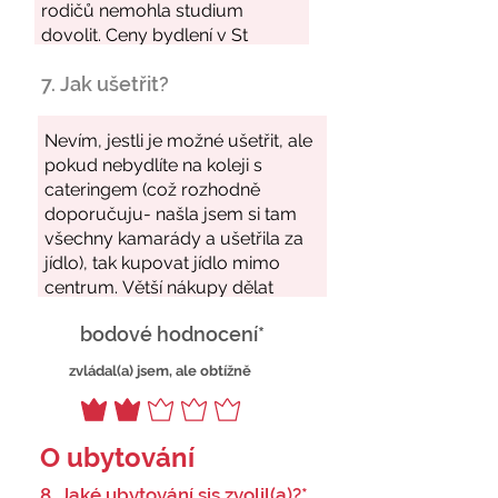
7. Jak ušetřit?
bodové hodnocení*
zvládal(a) jsem, ale obtížně
O ubytování
8. Jaké ubytování sis zvolil(a)?*