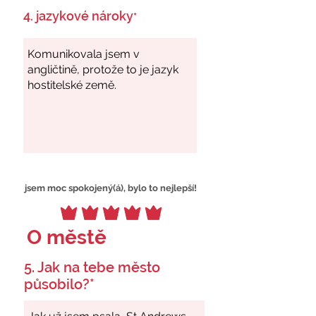
4. jazykové nároky
*
jsem moc spokojený(á), bylo to nejlepší!
O městě
5. Jak na tebe město
působilo?*