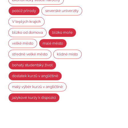
poblíž přírody
severské univerzity
V teplých krajích
blízko od domova
blízko moře
velké město
malé město
středně velké město
klidné místo
bohatý studentský život
dostatek kurzů v angličtině
malý výběr kurzů v angličtině
jazykové kurzy k dispozici