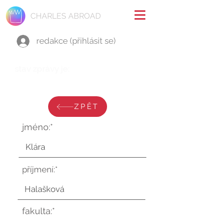
CHARLES ABROAD
redakce (přihlásit se)
stav zprávy je:
úterý 5. září 2023 v 12:48:34 UTC
ZPĚT
jméno:*
příjmení:*
fakulta:*