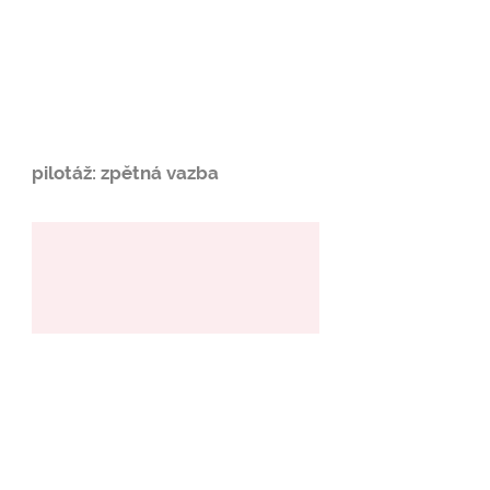
pilotáž: zpětná vazba