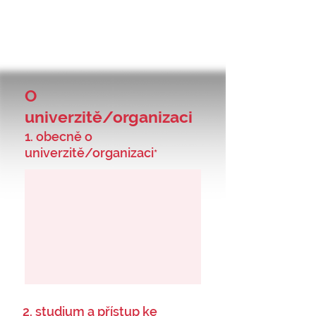
O
univerzitě/organizaci
1. obecně o
univerzitě/organizaci
*
2. studium a přístup ke