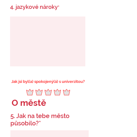
4. jazykové nároky
*
Jak jsi byl(a) spokojený(á) s univerzitou?
O městě
5. Jak na tebe město
působilo?*