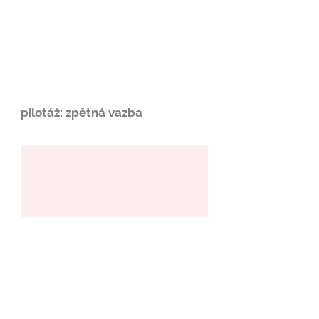
pilotáž: zpětná vazba