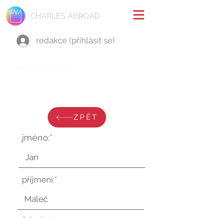
CHARLES ABROAD
redakce (přihlásit se)
stav zprávy je:
neděle 20. července 2025 v
20:58:08 UTC
ZPĚT
jméno:*
příjmení:*