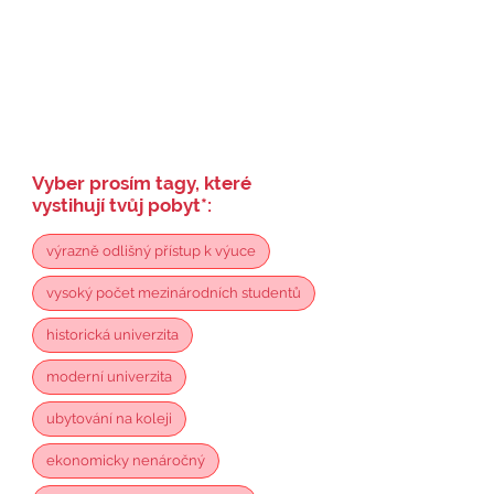
Vyber prosím tagy, které
vystihují tvůj pobyt
*
:
výrazně odlišný přístup k výuce
vysoký počet mezinárodních studentů
historická univerzita
moderní univerzita
ubytování na koleji
ekonomicky nenáročný