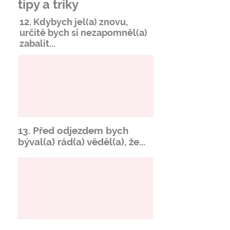
tipy a triky
12. Kdybych jel(a) znovu,
určitě bych si
nezapomněl
(a)
zabalit...
13. Před odjezdem bych
býval(a) rád(a) věděl(a), že...