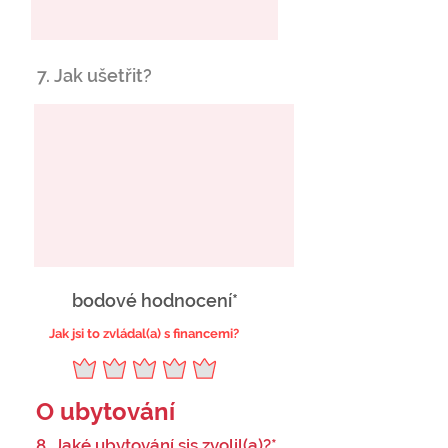
7. Jak ušetřit?
bodové hodnocení*
Jak jsi to zvládal(a) s financemi?
O ubytování
8. Jaké ubytování sis zvolil(a)?*