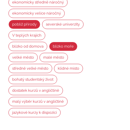
ekonomicky středně náročný
ekonomicky velice náročný
poblíž přírody
severské univerzity
V teplých krajích
blízko od domova
blízko moře
velké město
malé město
středně velké město
klidné místo
bohatý studentský život
dostatek kurzů v angličtině
malý výběr kurzů v angličtině
jazykové kurzy k dispozici