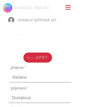
CHARLES ABROAD
redakce (přihlásit se)
stav zprávy je:
středa 4. června 2025 v 11:45:30
UTC
ZPĚT
jméno:*
příjmení:*