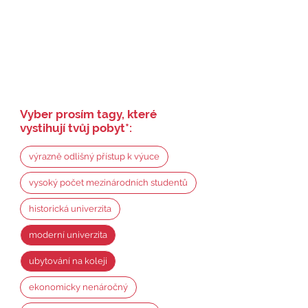
Vyber prosím tagy, které
vystihují tvůj pobyt
*
:
výrazně odlišný přístup k výuce
vysoký počet mezinárodních studentů
historická univerzita
moderní univerzita
ubytování na koleji
ekonomicky nenáročný