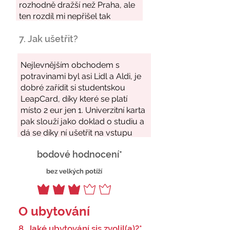
7. Jak ušetřit?
bodové hodnocení*
bez velkých potíží
O ubytování
8. Jaké ubytování sis zvolil(a)?*