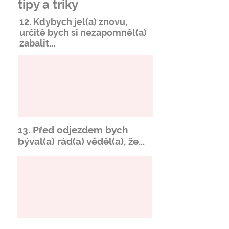
tipy a triky
12. Kdybych jel(a) znovu,
určitě bych si
nezapomněl
(a)
zabalit...
13. Před odjezdem bych
býval(a) rád(a) věděl(a), že...