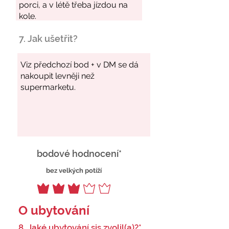
7. Jak ušetřit?
bodové hodnocení*
bez velkých potíží
O ubytování
8. Jaké ubytování sis zvolil(a)?*