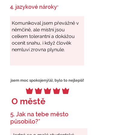
4. jazykové nároky
*
jsem moc spokojený(á), bylo to nejlepší!
O městě
5. Jak na tebe město
působilo?*