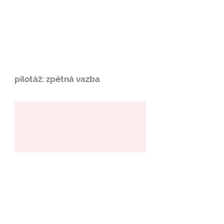
pilotáž: zpětná vazba