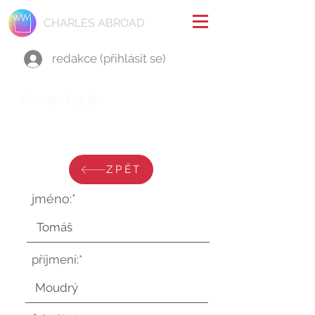
CHARLES ABROAD
redakce (přihlásit se)
stav zprávy je:
pondělí 22. července 2024 v
9:51:55 UTC
ZPĚT
jméno:*
příjmení:*