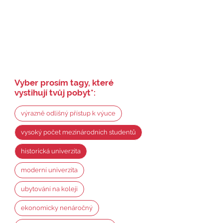
Vyber prosím tagy, které
vystihují tvůj pobyt
*
:
výrazně odlišný přístup k výuce
vysoký počet mezinárodních studentů
historická univerzita
moderní univerzita
ubytování na koleji
ekonomicky nenáročný