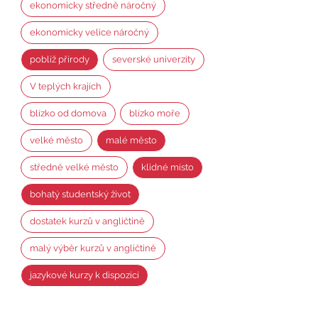
ekonomicky středně náročný
ekonomicky velice náročný
poblíž přírody
severské univerzity
V teplých krajích
blízko od domova
blízko moře
velké město
malé město
středně velké město
klidné místo
bohatý studentský život
dostatek kurzů v angličtině
malý výběr kurzů v angličtině
jazykové kurzy k dispozici