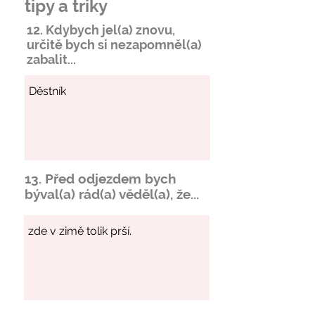
tipy a triky
12. Kdybych jel(a) znovu,
určitě bych si
nezapomněl
(a)
zabalit...
13. Před odjezdem bych
býval(a) rád(a) věděl(a), že...