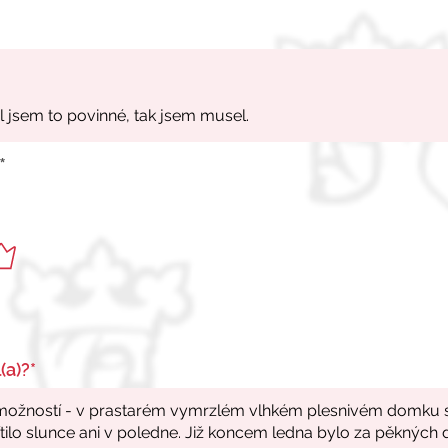
*
(a)?*