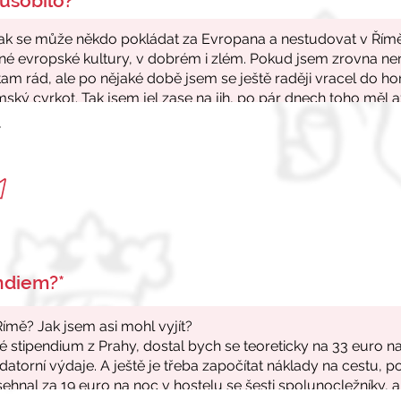
ůsobilo?*
r
endiem?*