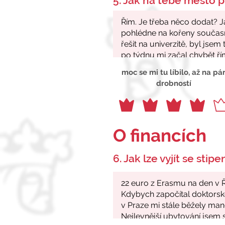
5. Jak na tebe město p
moc se mi tu líbilo, až na pá
drobností
O financích
6. Jak lze vyjít se stip