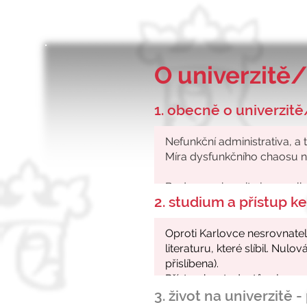
O univerzitě/
1. obecně o univerzitě
2. studium a přístup 
3. život na univerzitě 