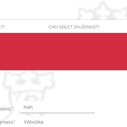
ET!
CHCI SDÍLET ZKUŠENOSTI
 7. července 2025 v 23:31:51 UTC
méno:*
íjmení:*