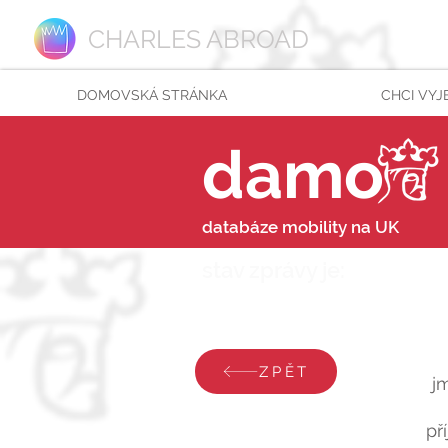
CHARLES ABROAD
DOMOVSKÁ STRÁNKA
CHCI VYJ
damo
databáze mobility na UK
stav zprávy je:
pondělí
ZPĚT
j
př