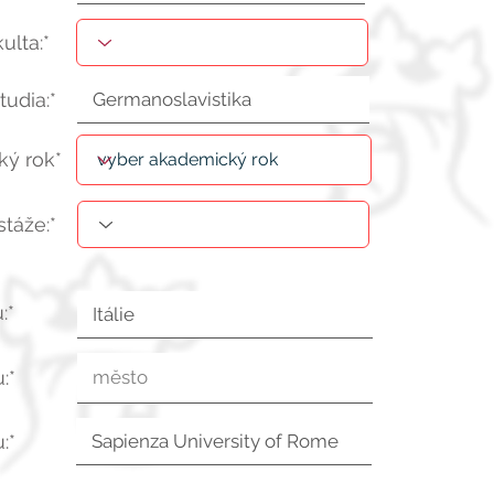
kulta:*
tudia:*
ý rok*
stáže:*
:*
:*
:*