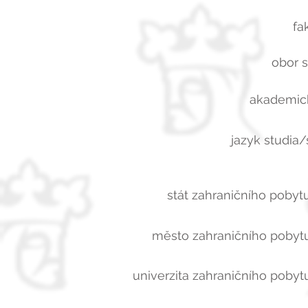
fa
obor s
akademick
jazyk studia/
stát zahraničního pobytu
město zahraničního pobytu
univerzita zahraničního pobytu