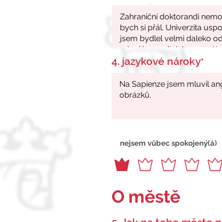
4. jazykové nároky
*
nejsem vůbec spokojený(á)
O městě