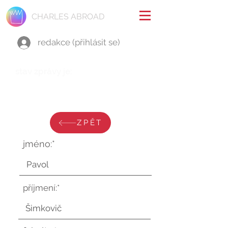
CHARLES ABROAD
redakce (přihlásit se)
stav zprávy je:
pátek 8. srpna 2025 v 9:24:35
UTC
ZPĚT
jméno:*
příjmení:*