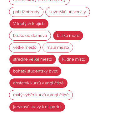
poblíž přírody
severské univerzity
V teplých krajích
blízko od domova
blízko moře
velké město
malé město
středně velké město
klidné místo
bohatý studentský život
dostatek kurzů v angličtině
malý výběr kurzů v angličtině
jazykové kurzy k dispozici