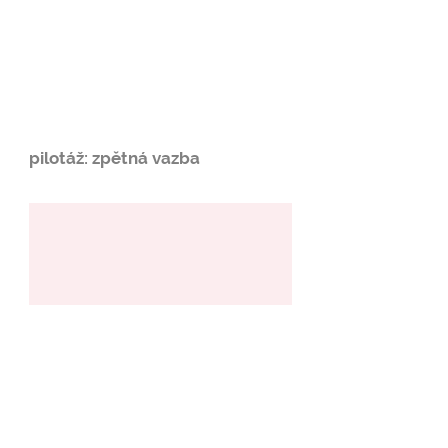
pilotáž: zpětná vazba