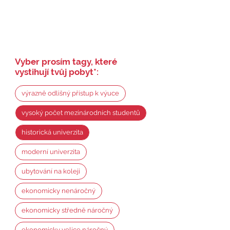
Vyber prosím tagy, které
vystihují tvůj pobyt
*
:
výrazně odlišný přístup k výuce
vysoký počet mezinárodních studentů
historická univerzita
moderní univerzita
ubytování na koleji
ekonomicky nenáročný
ekonomicky středně náročný
ekonomicky velice náročný