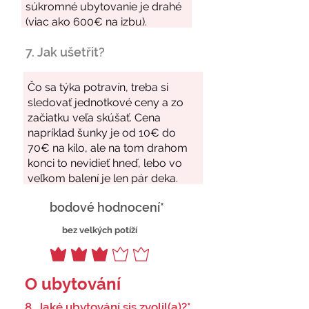
7. Jak ušetřit?
bodové hodnocení*
bez velkých potíží
O ubytování
8. Jaké ubytování sis zvolil(a)?*