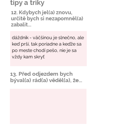
tipy a triky
12. Kdybych jel(a) znovu,
určitě bych si
nezapomněl
(a)
zabalit...
13. Před odjezdem bych
býval(a) rád(a) věděl(a), že...