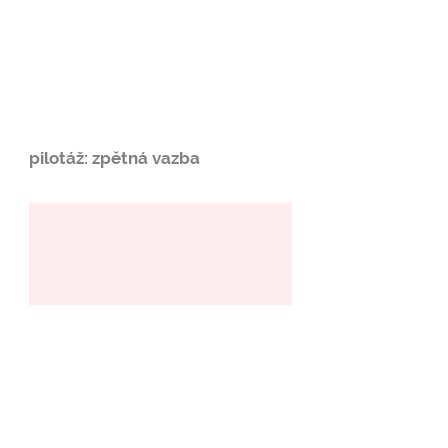
pilotáž: zpětná vazba