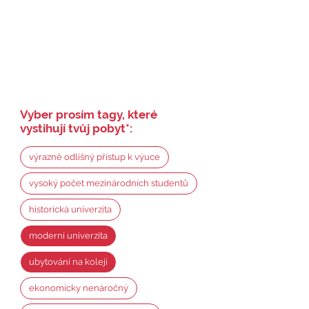
Vyber prosím tagy, které
vystihují tvůj pobyt
*
:
výrazně odlišný přístup k výuce
vysoký počet mezinárodních studentů
historická univerzita
moderní univerzita
ubytování na koleji
ekonomicky nenáročný