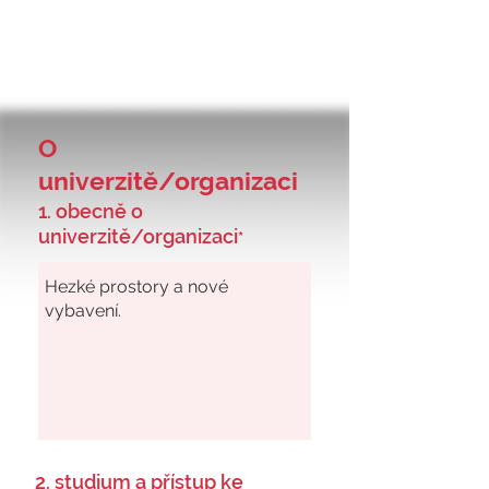
O
univerzitě/organizaci
1. obecně o
univerzitě/organizaci
*
2. studium a přístup ke