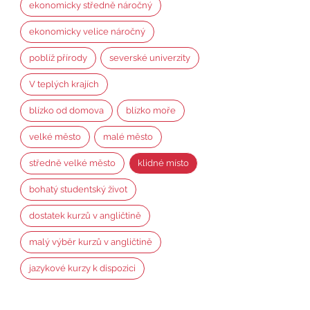
ekonomicky středně náročný
ekonomicky velice náročný
poblíž přírody
severské univerzity
V teplých krajích
blízko od domova
blízko moře
velké město
malé město
středně velké město
klidné místo
bohatý studentský život
dostatek kurzů v angličtině
malý výběr kurzů v angličtině
jazykové kurzy k dispozici