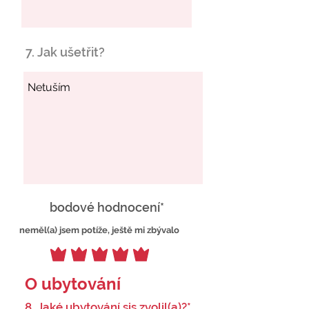
7. Jak ušetřit?
bodové hodnocení*
neměl(a) jsem potíže, ještě mi zbývalo
O ubytování
8. Jaké ubytování sis zvolil(a)?*