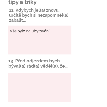
tipy a triky
12. Kdybych jel(a) znovu,
určitě bych si
nezapomněl
(a)
zabalit...
13. Před odjezdem bych
býval(a) rád(a) věděl(a), že...