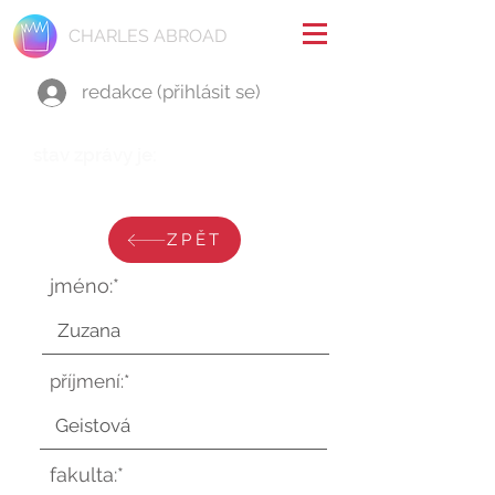
CHARLES ABROAD
redakce (přihlásit se)
stav zprávy je:
úterý 24. září 2024 v 7:39:26 UTC
ZPĚT
jméno:*
příjmení:*
fakulta:*