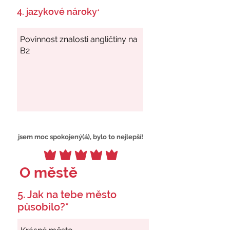
4. jazykové nároky
*
jsem moc spokojený(á), bylo to nejlepší!
O městě
5. Jak na tebe město
působilo?*