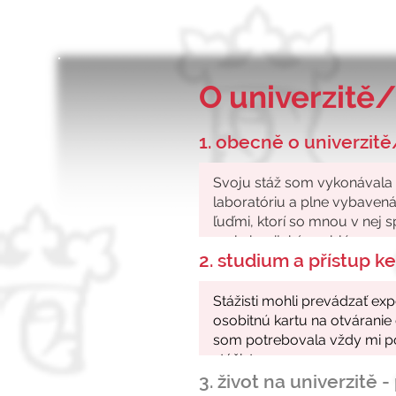
O univerzitě/
1. obecně o univerzitě
2. studium a přístup 
3. život na univerzitě 