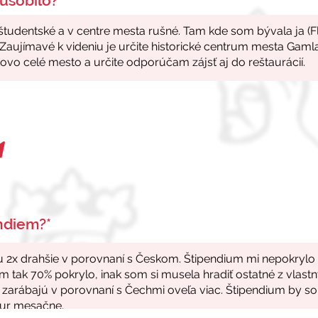
ůsobilo?*
endiem?*