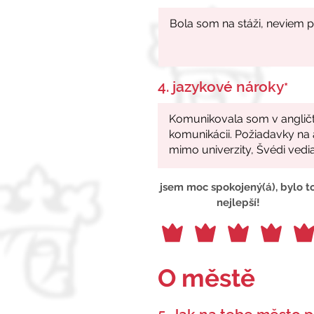
4. jazykové nároky
*
jsem moc spokojený(á), bylo t
nejlepší!
O městě