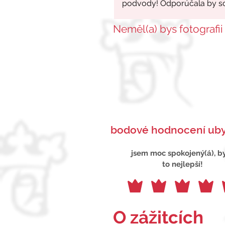
Neměl(a) bys fotografii
bodové hodnocení uby
jsem moc spokojený(á), b
to nejlepší!
O zážitcích