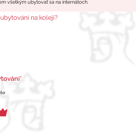
 ubytování na koleji?
tování*
ylo