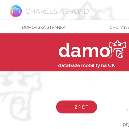
CHARLES ABROAD
DOMOVSKÁ STRÁNKA
CHCI VYJ
damo
databáze mobility na UK
stav zprávy je:
pondělí 
ZPĚT
j
př