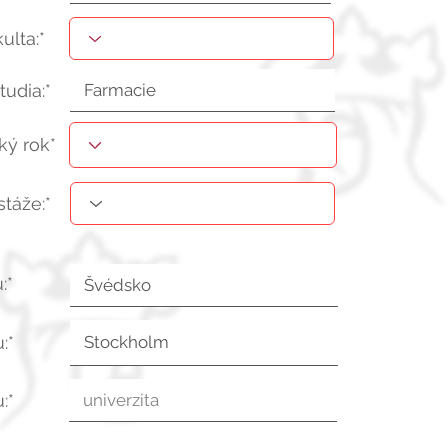
kulta:*
tudia:*
ý rok*
stáže:*
:*
:*
:*