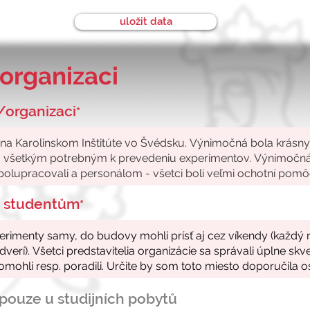
uložit data
organizaci
/organizaci
*
ke studentům
*
- pouze u studijních pobytů