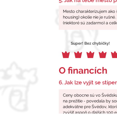
5. Jak na tebe město p
Super! Bez chybičky!
O financích
6. Jak lze vyjít se stip