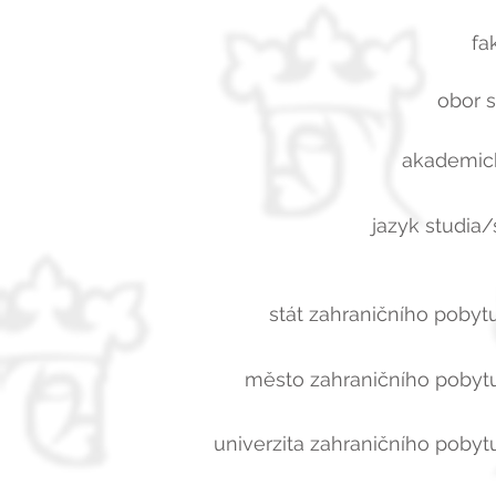
fa
obor s
akademick
jazyk studia/
stát zahraničního pobytu
město zahraničního pobytu
univerzita zahraničního pobytu