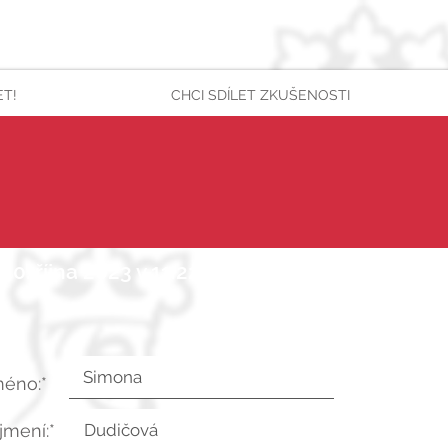
ET!
CHCI SDÍLET ZKUŠENOSTI
30. října 2023 v 11:22:26 UTC
méno:*
íjmení:*