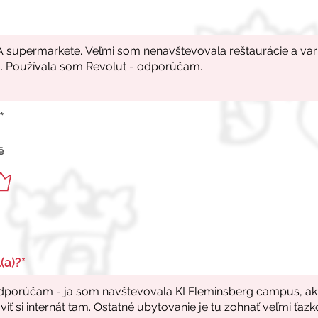
*
ě
(a)?*