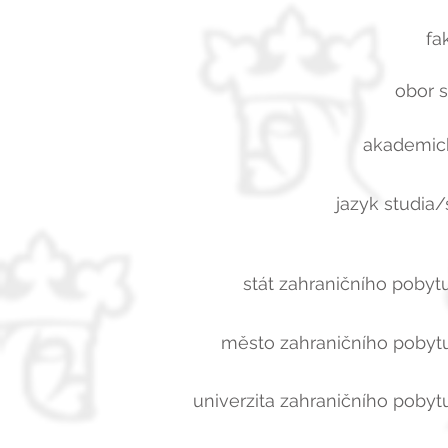
fa
obor s
akademick
jazyk studia/
stát zahraničního pobytu
město zahraničního pobytu
univerzita zahraničního pobytu