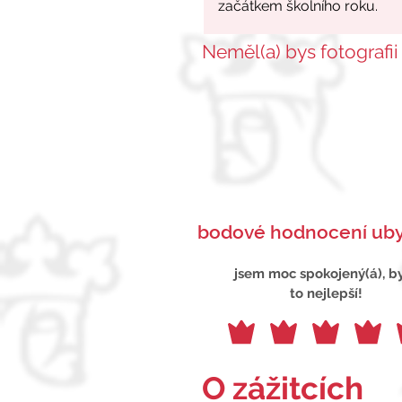
Neměl(a) bys fotografii
bodové hodnocení uby
jsem moc spokojený(á), b
to nejlepší!
O zážitcích