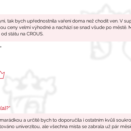
*
(a)?*