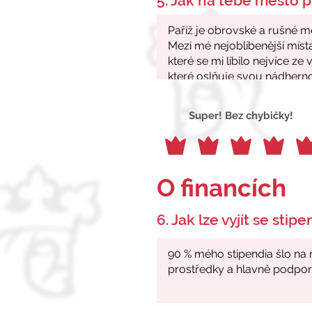
5. Jak na tebe město p
Super! Bez chybičky!
O financích
6. Jak lze vyjít se stip