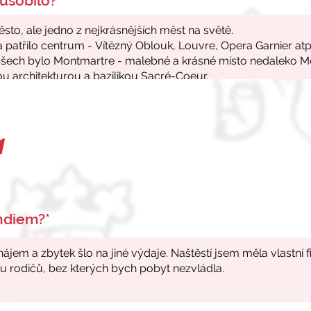
ůsobilo?*
endiem?*