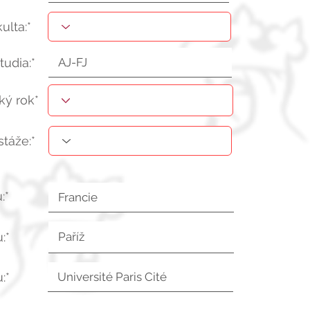
kulta:*
tudia:*
ý rok*
stáže:*
:*
:*
:*