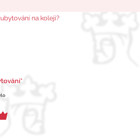
 ubytování na koleji?
tování*
ylo