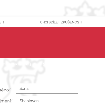
ET!
CHCI SDÍLET ZKUŠENOSTI
0. června 2023 v 22:54:47 UTC
méno:*
íjmení:*