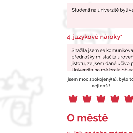
4. jazykové nároky
*
jsem moc spokojený(á), bylo t
nejlepší!
O městě