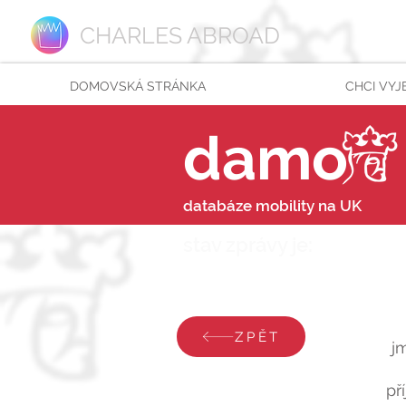
CHARLES ABROAD
DOMOVSKÁ STRÁNKA
CHCI VYJ
damo
databáze mobility na UK
stav zprávy je:
úterý 2
ZPĚT
j
př