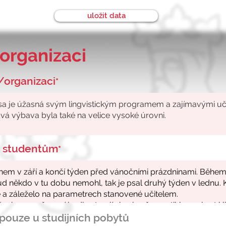
uložit data
organizaci
/organizaci
*
ke studentům
*
- pouze u studijních pobytů