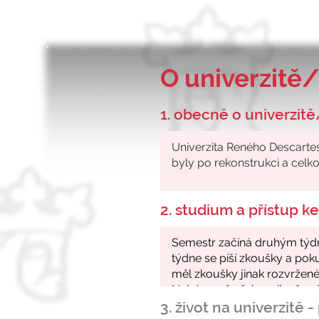
O univerzitě/
1. obecně o univerzitě
2. studium a přístup 
3. život na univerzitě 