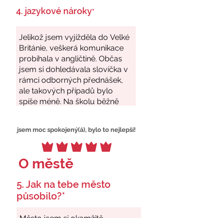
4. jazykové nároky
*
jsem moc spokojený(á), bylo to nejlepší!
O městě
5. Jak na tebe město
působilo?*