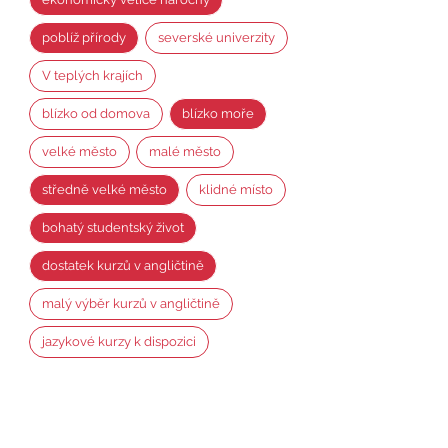
poblíž přírody
severské univerzity
V teplých krajích
blízko od domova
blízko moře
velké město
malé město
středně velké město
klidné místo
bohatý studentský život
dostatek kurzů v angličtině
malý výběr kurzů v angličtině
jazykové kurzy k dispozici