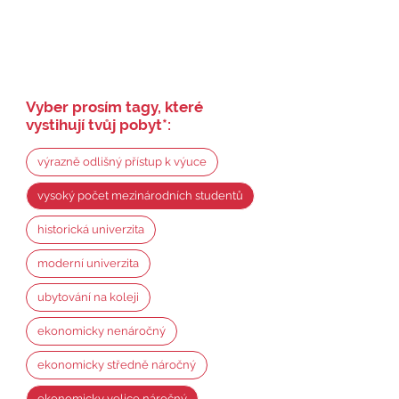
Vyber prosím tagy, které
vystihují tvůj pobyt
*
:
výrazně odlišný přístup k výuce
vysoký počet mezinárodních studentů
historická univerzita
moderní univerzita
ubytování na koleji
ekonomicky nenáročný
ekonomicky středně náročný
ekonomicky velice náročný