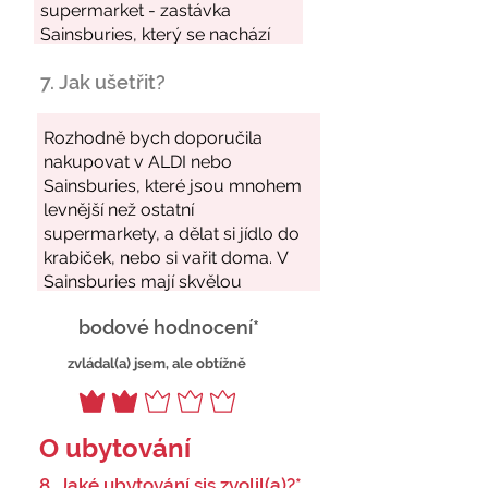
7. Jak ušetřit?
bodové hodnocení*
zvládal(a) jsem, ale obtížně
O ubytování
8. Jaké ubytování sis zvolil(a)?*