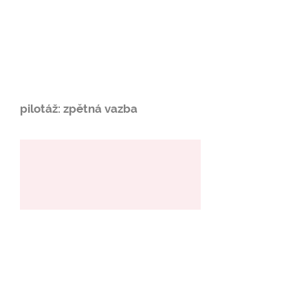
pilotáž: zpětná vazba