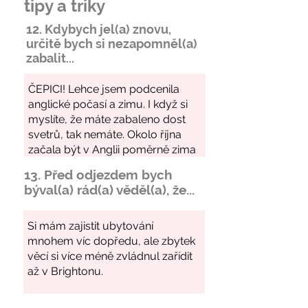
tipy a triky
12. Kdybych jel(a) znovu,
určitě bych si
nezapomněl
(a)
zabalit...
13. Před odjezdem bych
býval(a) rád(a) věděl(a), že...