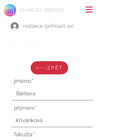
CHARLES ABROAD
redakce (přihlásit se)
stav zprávy je:
úterý 5. září 2023 v 18:53:30 UTC
ZPĚT
jméno:*
příjmení:*
fakulta:*