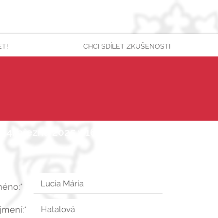
ET!
CHCI SDÍLET ZKUŠENOSTI
 24. března 2025 v 16:05:25 UTC
méno:*
íjmení:*