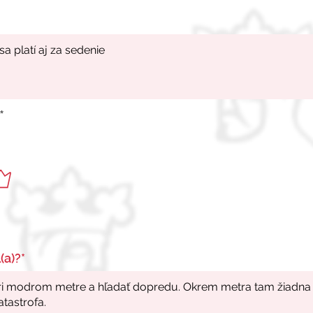
*
(a)?*