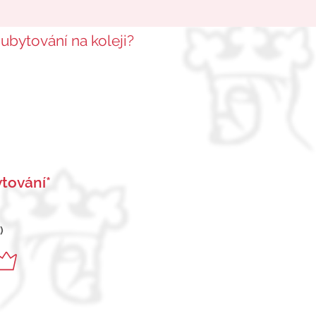
 ubytování na koleji?
tování*
)