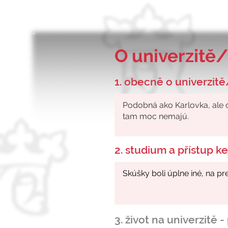
O univerzitě/
1. obecně o univerzitě
2. studium a přístup 
3. život na univerzitě 