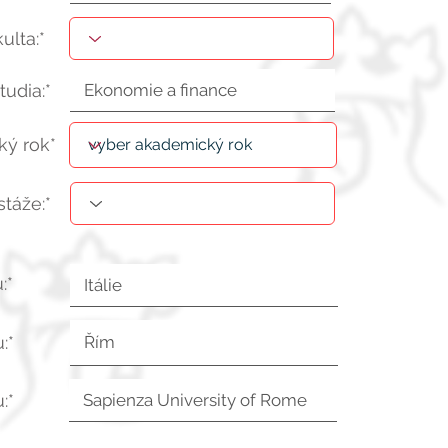
kulta:*
tudia:*
ý rok*
stáže:*
:*
:*
:*