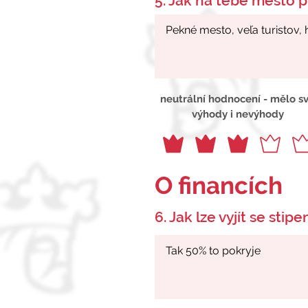
5. Jak na tebe město p
neutrální hodnocení - mělo s
výhody i nevýhody
O financích
6. Jak lze vyjít se stip