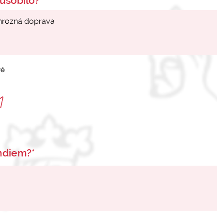
ůsobilo?*
vé
endiem?*