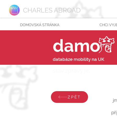
CHARLES ABROAD
DOMOVSKÁ STRÁNKA
CHCI VYJ
damo
databáze mobility na UK
stav zprávy je:
pondělí
ZPĚT
j
př