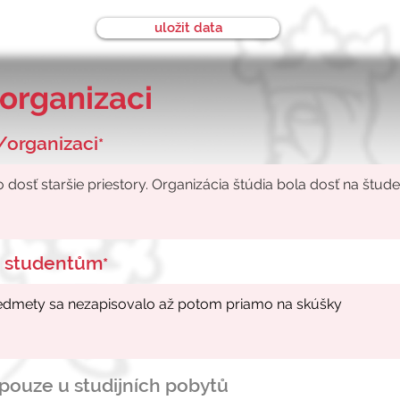
uložit data
organizaci
/organizaci
*
ke studentům
*
- pouze u studijních pobytů