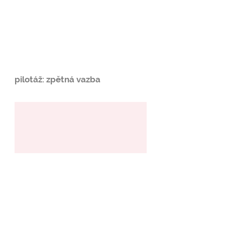
pilotáž: zpětná vazba