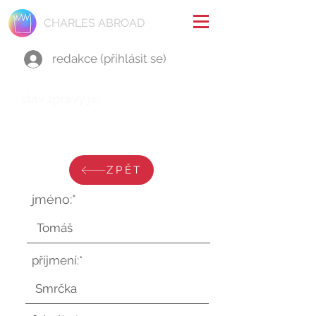
CHARLES ABROAD
redakce (přihlásit se)
stav zprávy je:
sobota 15. července 2023 v
6:17:40 UTC
ZPĚT
jméno:*
příjmení:*