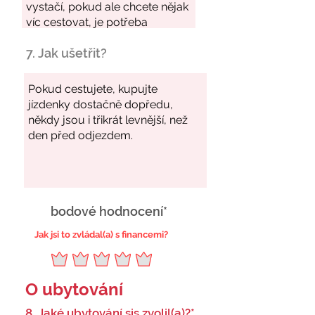
7. Jak ušetřit?
bodové hodnocení*
Jak jsi to zvládal(a) s financemi?
O ubytování
8. Jaké ubytování sis zvolil(a)?*