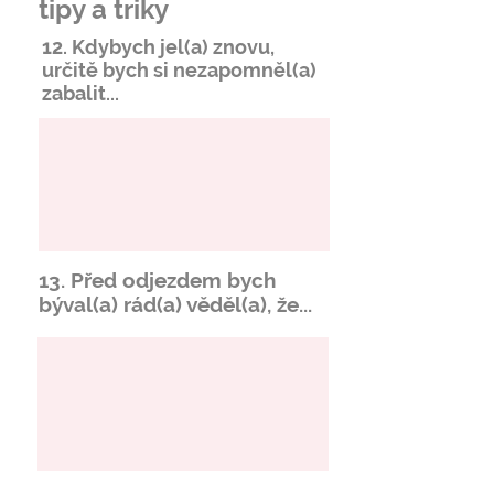
tipy a triky
12. Kdybych jel(a) znovu,
určitě bych si
nezapomněl
(a)
zabalit...
13. Před odjezdem bych
býval(a) rád(a) věděl(a), že...