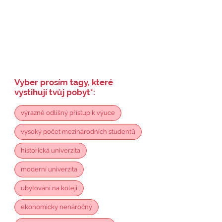
Vyber prosím tagy, které
vystihují tvůj pobyt
*
:
výrazně odlišný přístup k výuce
vysoký počet mezinárodních studentů
historická univerzita
moderní univerzita
ubytování na koleji
ekonomicky nenáročný