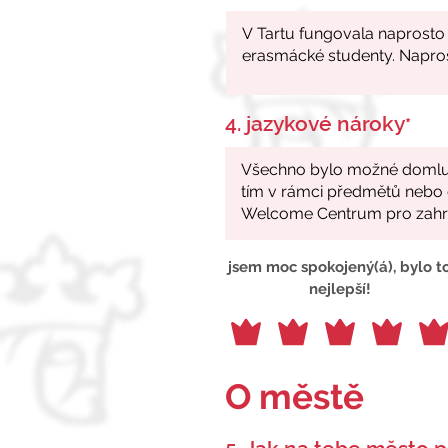
4. jazykové nároky
*
jsem moc spokojený(á), bylo t
nejlepší!
O městě