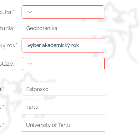
kulta:*
tudia:*
ý rok*
stáže:*
:*
:*
:*