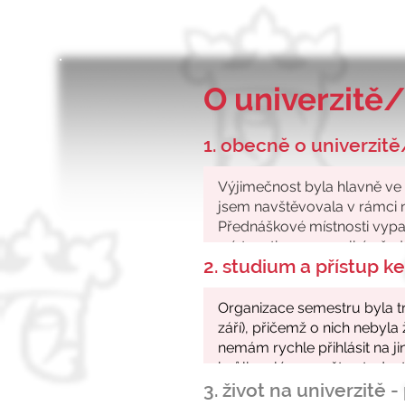
O univerzitě/
1. obecně o univerzitě
2. studium a přístup 
3. život na univerzitě 