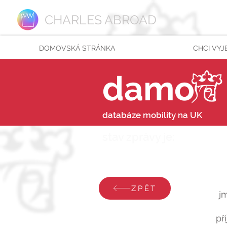
CHARLES ABROAD
DOMOVSKÁ STRÁNKA
CHCI VYJ
damo
databáze mobility na UK
stav zprávy je:
čtvrtek 
ZPĚT
j
př