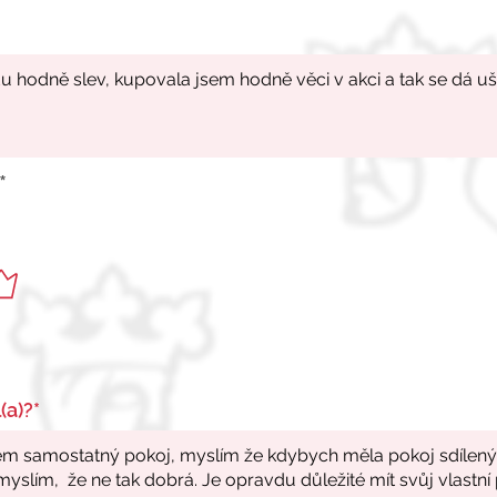
*
(a)?*