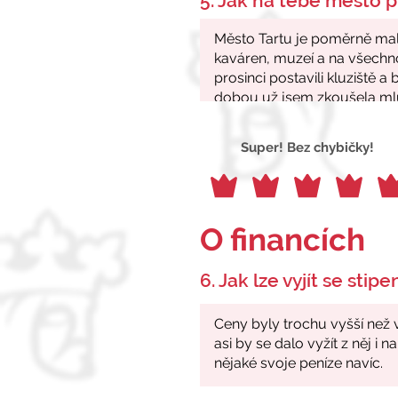
5. Jak na tebe město p
Super! Bez chybičky!
O financích
6. Jak lze vyjít se stip