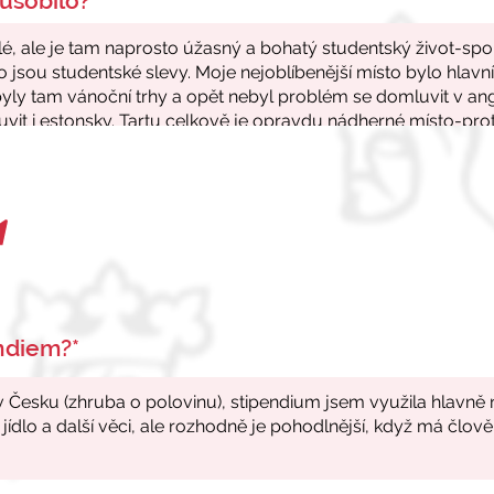
ůsobilo?*
endiem?*