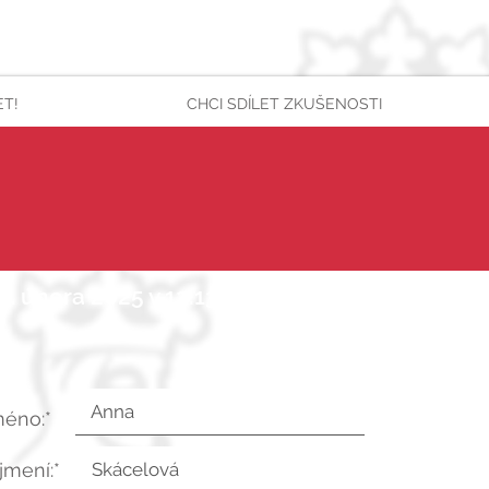
ET!
CHCI SDÍLET ZKUŠENOSTI
6. února 2025 v 12:13:11 UTC
méno:*
íjmení:*