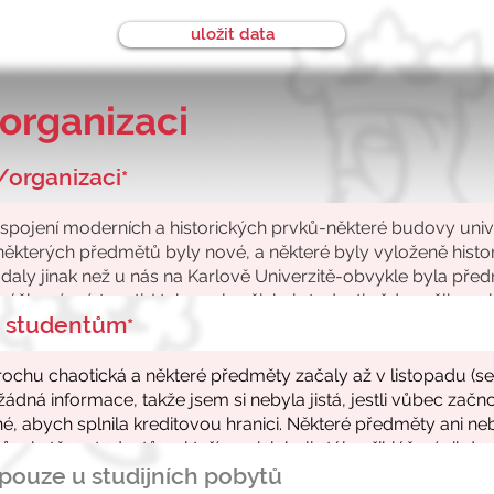
uložit data
organizaci
/organizaci
*
ke studentům
*
- pouze u studijních pobytů