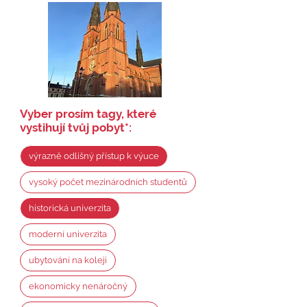
Vyber prosím tagy, které
vystihují tvůj pobyt
*
:
výrazně odlišný přístup k výuce
vysoký počet mezinárodních studentů
historická univerzita
moderní univerzita
ubytování na koleji
ekonomicky nenáročný