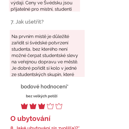
7. Jak ušetřit?
bodové hodnocení*
bez velkých potíží
O ubytování
8. Jaké ubytování sis zvolil(a)?*