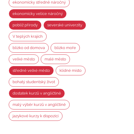
ekonomicky středně náročný
ekonomicky velice náročný
poblíž přírody
severské univerzity
V teplých krajích
blízko od domova
blízko moře
velké město
malé město
středně velké město
klidné místo
bohatý studentský život
dostatek kurzů v angličtině
malý výběr kurzů v angličtině
jazykové kurzy k dispozici