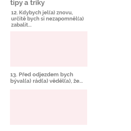
tipy a triky
12. Kdybych jel(a) znovu,
určitě bych si
nezapomněl
(a)
zabalit...
13. Před odjezdem bych
býval(a) rád(a) věděl(a), že...