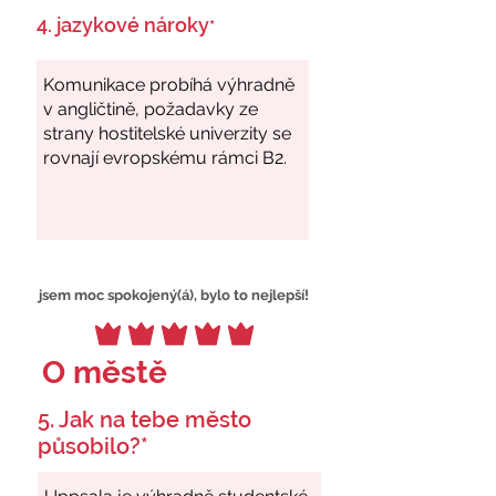
4. jazykové nároky
*
jsem moc spokojený(á), bylo to nejlepší!
O městě
5. Jak na tebe město
působilo?*