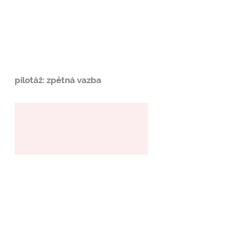
pilotáž: zpětná vazba