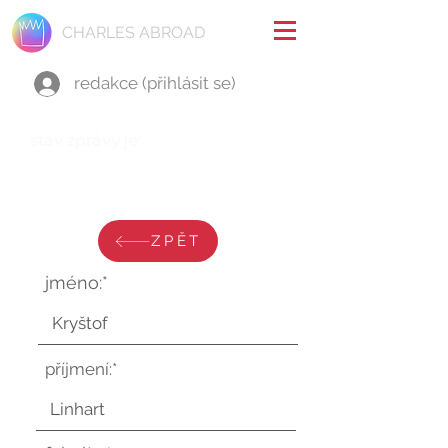
CHARLES ABROAD
redakce (přihlásit se)
stav zprávy je:
pátek 21. června 2024 v 17:35:02
UTC
ZPĚT
jméno:*
příjmení:*