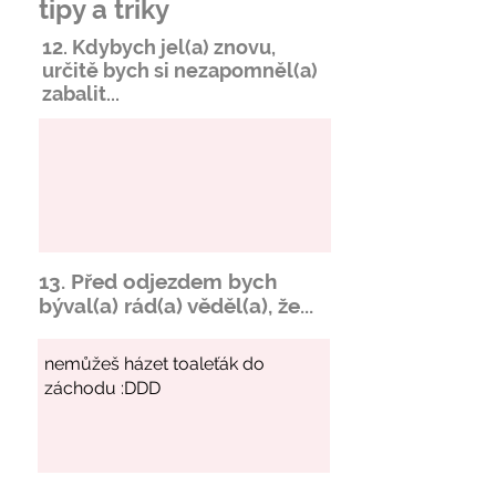
tipy a triky
12. Kdybych jel(a) znovu,
určitě bych si
nezapomněl
(a)
zabalit...
13. Před odjezdem bych
býval(a) rád(a) věděl(a), že...