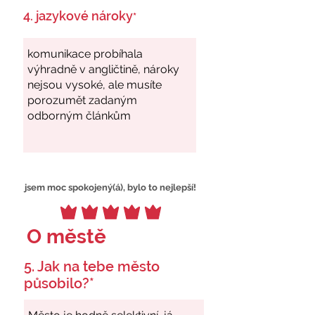
4. jazykové nároky
*
jsem moc spokojený(á), bylo to nejlepší!
O městě
5. Jak na tebe město
působilo?*