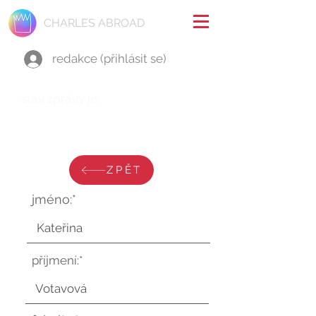
CHARLES ABROAD
redakce (přihlásit se)
stav zprávy je:
neděle 23. února 2025 v 14:57:47
UTC
ZPĚT
jméno:*
příjmení:*