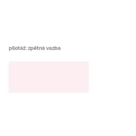
pilotáž: zpětná vazba