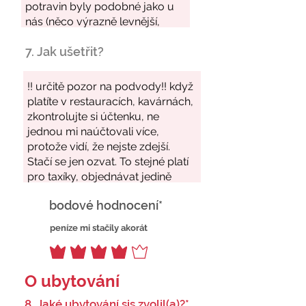
7. Jak ušetřit?
bodové hodnocení*
peníze mi stačily akorát
O ubytování
8. Jaké ubytování sis zvolil(a)?*