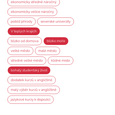
ekonomicky středně náročný
ekonomicky velice náročný
poblíž přírody
severské univerzity
V teplých krajích
blízko od domova
blízko moře
velké město
malé město
středně velké město
klidné místo
bohatý studentský život
dostatek kurzů v angličtině
malý výběr kurzů v angličtině
jazykové kurzy k dispozici