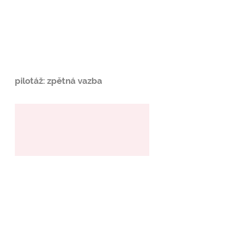
pilotáž: zpětná vazba