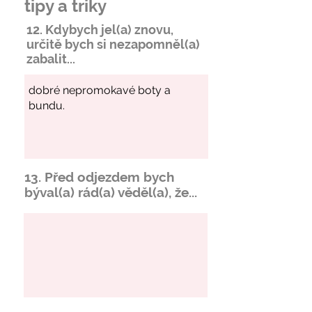
tipy a triky
12. Kdybych jel(a) znovu,
určitě bych si
nezapomněl
(a)
zabalit...
13. Před odjezdem bych
býval(a) rád(a) věděl(a), že...