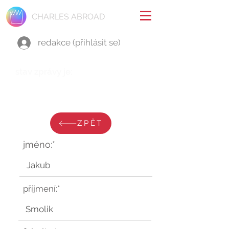
CHARLES ABROAD
redakce (přihlásit se)
stav zprávy je:
neděle 9. března 2025 v 17:41:30
UTC
ZPĚT
jméno:*
příjmení:*