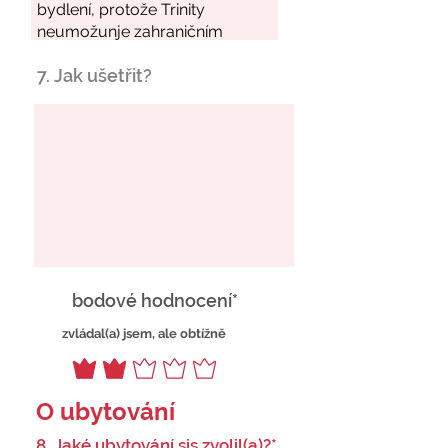
7. Jak ušetřit?
bodové hodnocení*
zvládal(a) jsem, ale obtížně
O ubytování
8. Jaké ubytování sis zvolil(a)?*