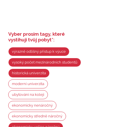
Vyber prosím tagy, které
vystihují tvůj pobyt
*
:
výrazně odlišný přístup k výuce
vysoký počet mezinárodních studentů
historická univerzita
moderní univerzita
ubytování na koleji
ekonomicky nenáročný
ekonomicky středně náročný
ekonomicky velice náročný