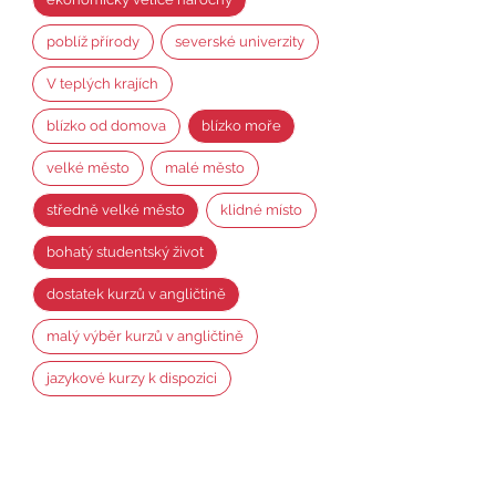
poblíž přírody
severské univerzity
V teplých krajích
blízko od domova
blízko moře
velké město
malé město
středně velké město
klidné místo
bohatý studentský život
dostatek kurzů v angličtině
malý výběr kurzů v angličtině
jazykové kurzy k dispozici