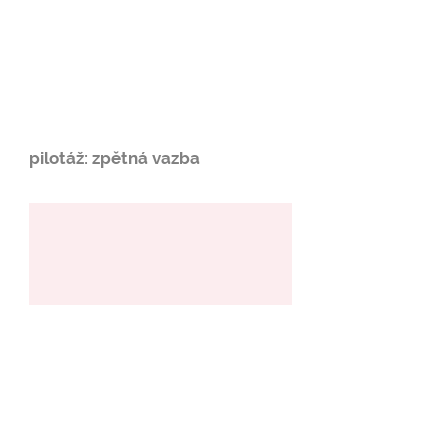
pilotáž: zpětná vazba