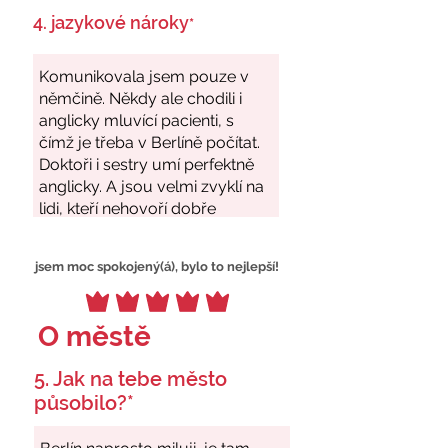
4. jazykové nároky
*
jsem moc spokojený(á), bylo to nejlepší!
O městě
5. Jak na tebe město
působilo?*