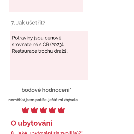
7. Jak ušetřit?
bodové hodnocení*
neměl(a) jsem potíže, ještě mi zbývalo
O ubytování
8. Jaké ubytování sis zvolil(a)?*