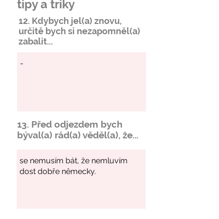
tipy a triky
12. Kdybych jel(a) znovu,
určitě bych si
nezapomněl
(a)
zabalit...
13. Před odjezdem bych
býval(a) rád(a) věděl(a), že...