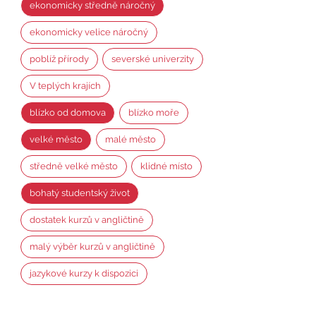
ekonomicky středně náročný
ekonomicky velice náročný
poblíž přírody
severské univerzity
V teplých krajích
blízko od domova
blízko moře
velké město
malé město
středně velké město
klidné místo
bohatý studentský život
dostatek kurzů v angličtině
malý výběr kurzů v angličtině
jazykové kurzy k dispozici