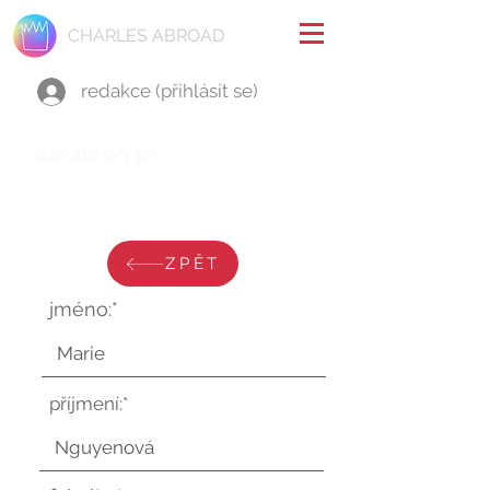
CHARLES ABROAD
redakce (přihlásit se)
stav zprávy je:
pondělí 11. září 2023 v 7:54:57
UTC
ZPĚT
jméno:*
příjmení:*