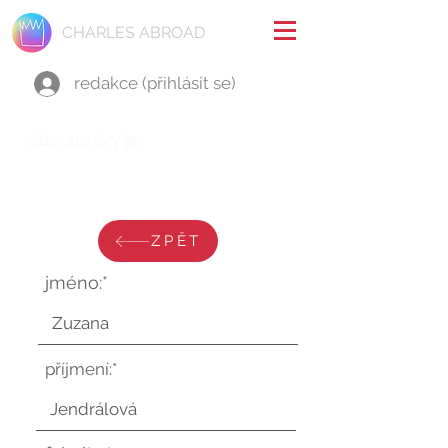
CHARLES ABROAD
redakce (přihlásit se)
stav zprávy je:
pátek 14. června 2024 v 19:06:55
UTC
ZPĚT
jméno:*
příjmení:*