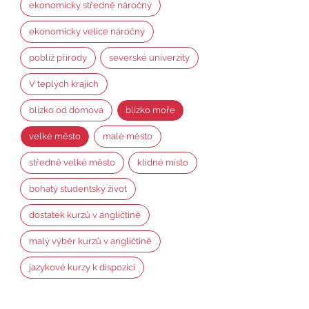
ekonomicky středně náročný
ekonomicky velice náročný
poblíž přírody
severské univerzity
V teplých krajích
blízko od domova
blízko moře
velké město
malé město
středně velké město
klidné místo
bohatý studentský život
dostatek kurzů v angličtině
malý výběr kurzů v angličtině
jazykové kurzy k dispozici