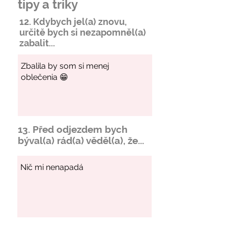
tipy a triky
12. Kdybych jel(a) znovu,
určitě bych si
nezapomněl
(a)
zabalit...
13. Před odjezdem bych
býval(a) rád(a) věděl(a), že...