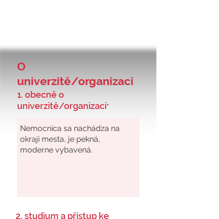
O
univerzitě/organizaci
1. obecně o
univerzitě/organizaci
*
2. studium a přístup ke