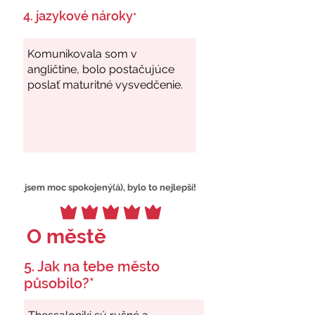
4. jazykové nároky
*
jsem moc spokojený(á), bylo to nejlepší!
O městě
5. Jak na tebe město
působilo?*