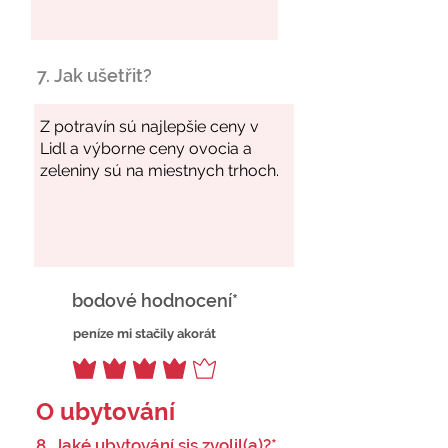
7. Jak ušetřit?
bodové hodnocení*
peníze mi stačily akorát
O ubytování
8. Jaké ubytování sis zvolil(a)?*