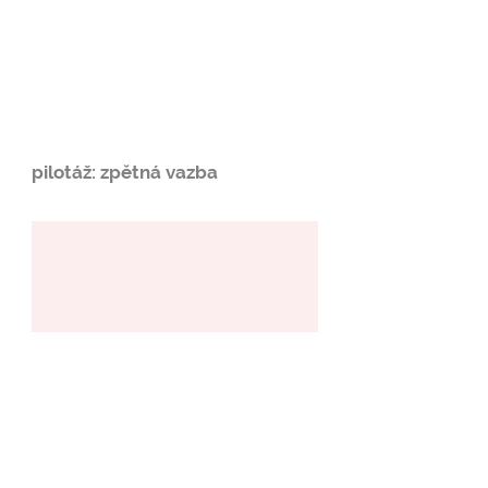
pilotáž: zpětná vazba