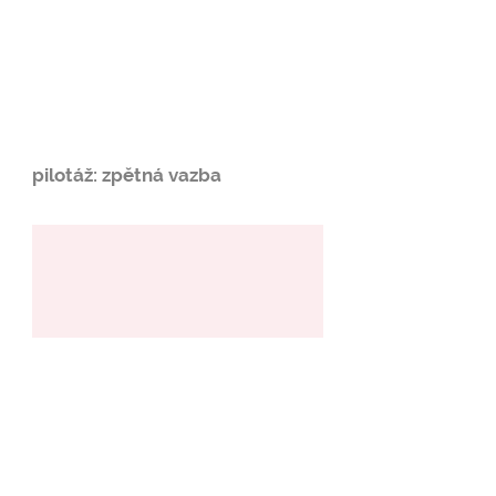
pilotáž: zpětná vazba