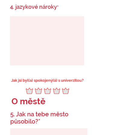
4. jazykové nároky
*
Jak jsi byl(a) spokojený(á) s univerzitou?
O městě
5. Jak na tebe město
působilo?*