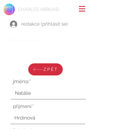
CHARLES ABROAD
redakce (přihlásit se)
stav zprávy je:
pondělí 14. dubna 2025 v 20:41:37
UTC
ZPĚT
jméno:*
příjmení:*