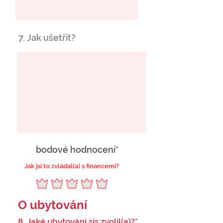
7. Jak ušetřit?
bodové hodnocení*
Jak jsi to zvládal(a) s financemi?
O ubytování
8. Jaké ubytování sis zvolil(a)?*