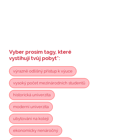
Vyber prosím tagy, které
vystihují tvůj pobyt
*
:
výrazně odlišný přístup k výuce
vysoký počet mezinárodních studentů
historická univerzita
moderní univerzita
ubytování na koleji
ekonomicky nenáročný