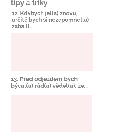
tipy a triky
12. Kdybych jel(a) znovu,
určitě bych si
nezapomněl
(a)
zabalit...
13. Před odjezdem bych
býval(a) rád(a) věděl(a), že...