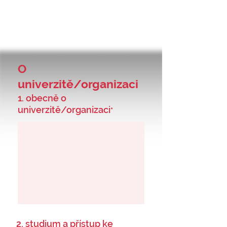
O
univerzitě/organizaci
1. obecně o
univerzitě/organizaci
*
2. studium a přístup ke