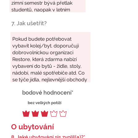
7. Jak ušetřit?
bodové hodnocení*
bez velkých potíží
O ubytování
8. Jaké ubytování sis zvolil(a)?*