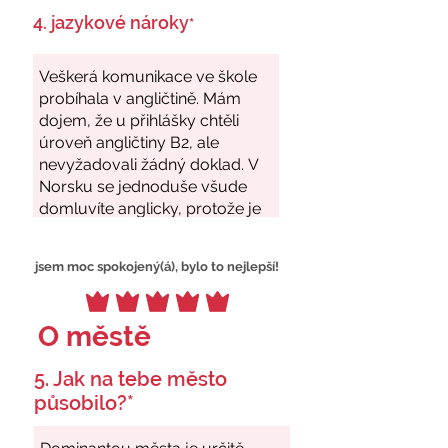
4. jazykové nároky
*
jsem moc spokojený(á), bylo to nejlepší!
O městě
5. Jak na tebe město
působilo?*