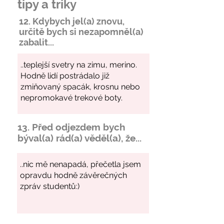
tipy a triky
12. Kdybych jel(a) znovu,
určitě bych si
nezapomněl
(a)
zabalit...
13. Před odjezdem bych
býval(a) rád(a) věděl(a), že...