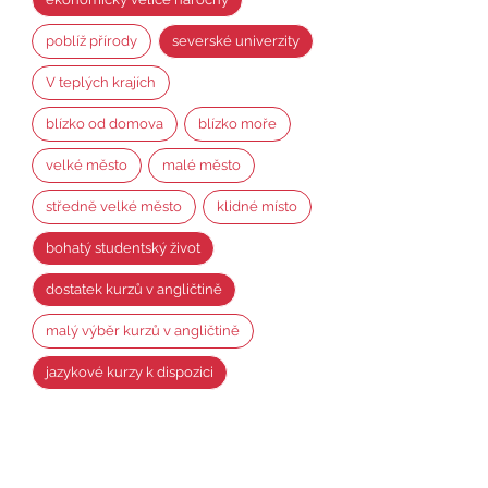
poblíž přírody
severské univerzity
V teplých krajích
blízko od domova
blízko moře
velké město
malé město
středně velké město
klidné místo
bohatý studentský život
dostatek kurzů v angličtině
malý výběr kurzů v angličtině
jazykové kurzy k dispozici