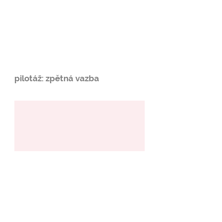
pilotáž: zpětná vazba