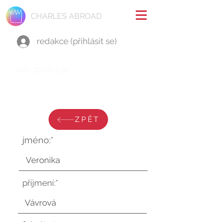
CHARLES ABROAD
redakce (přihlásit se)
stav zprávy je:
pátek 9. ledna 2026 v 14:12:53
UTC
ZPĚT
jméno:*
příjmení:*