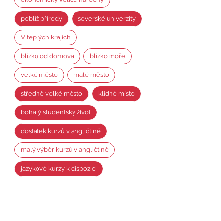
poblíž přírody
severské univerzity
V teplých krajích
blízko od domova
blízko moře
velké město
malé město
středně velké město
klidné místo
bohatý studentský život
dostatek kurzů v angličtině
malý výběr kurzů v angličtině
jazykové kurzy k dispozici