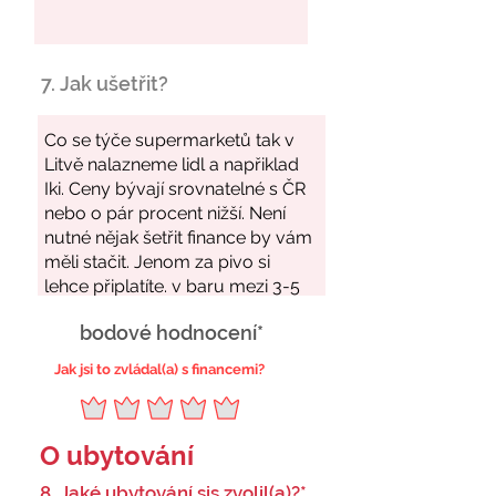
7. Jak ušetřit?
bodové hodnocení*
Jak jsi to zvládal(a) s financemi?
O ubytování
8. Jaké ubytování sis zvolil(a)?*