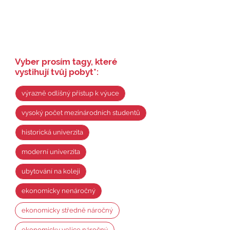
Vyber prosím tagy, které
vystihují tvůj pobyt
*
:
výrazně odlišný přístup k výuce
vysoký počet mezinárodních studentů
historická univerzita
moderní univerzita
ubytování na koleji
ekonomicky nenáročný
ekonomicky středně náročný
ekonomicky velice náročný