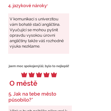
4. jazykové nároky
*
jsem moc spokojený(á), bylo to nejlepší!
O městě
5. Jak na tebe město
působilo?*