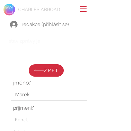
CHARLES ABROAD
redakce (přihlásit se)
stav zprávy je:
čtvrtek 17. srpna 2023 v 12:27:40
UTC
ZPĚT
jméno:*
příjmení:*