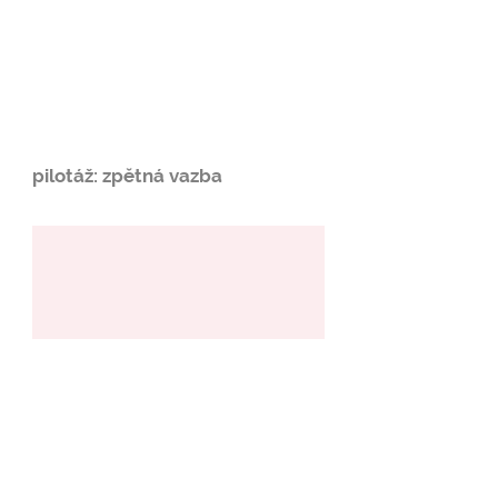
pilotáž: zpětná vazba