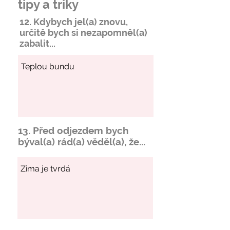
tipy a triky
12. Kdybych jel(a) znovu,
určitě bych si
nezapomněl
(a)
zabalit...
13. Před odjezdem bych
býval(a) rád(a) věděl(a), že...