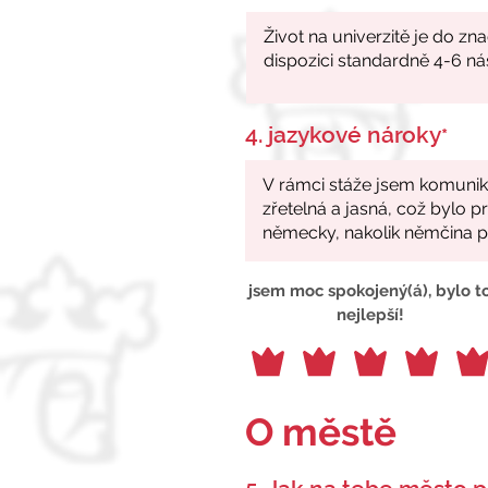
4. jazykové nároky
*
jsem moc spokojený(á), bylo t
nejlepší!
O městě