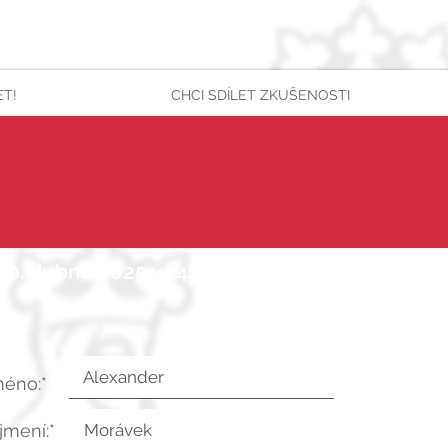
ET!
CHCI SDÍLET ZKUŠENOSTI
 10. dubna 2025 v 14:08:18 UTC
méno:*
íjmení:*