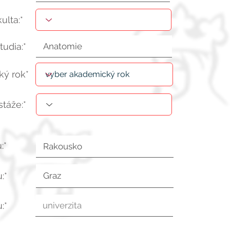
kulta:*
tudia:*
ý rok*
stáže:*
:*
:*
:*