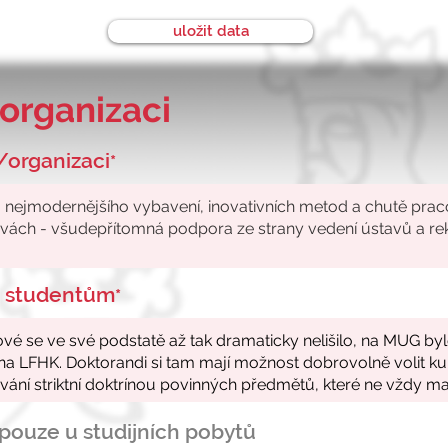
uložit data
organizaci
/organizaci
*
ke studentům
*
- pouze u studijních pobytů