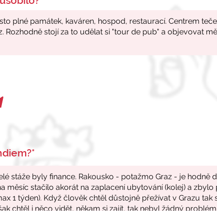
ůsobilo?*
endiem?*