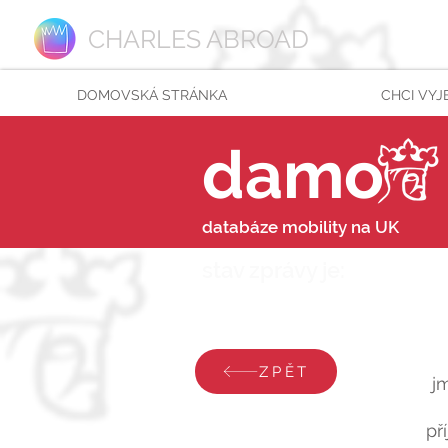
CHARLES ABROAD
DOMOVSKÁ STRÁNKA
CHCI VYJ
damo
databáze mobility na UK
stav zprávy je:
čtvrtek
ZPĚT
j
př