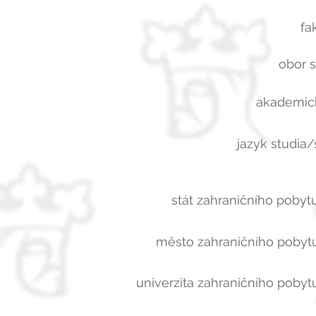
fa
obor s
akademick
jazyk studia/
stát zahraničního pobytu
město zahraničního pobytu
univerzita zahraničního pobytu