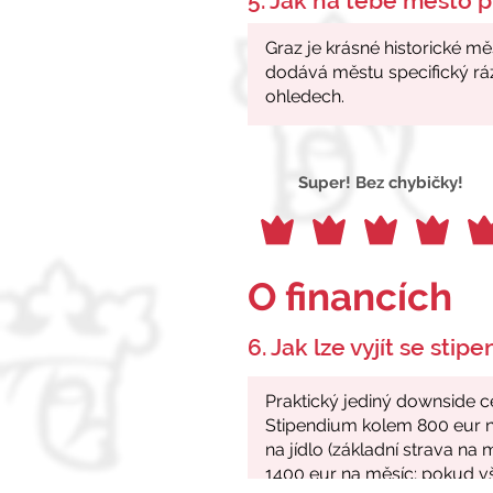
5. Jak na tebe město p
Super! Bez chybičky!
O financích
6. Jak lze vyjít se stip