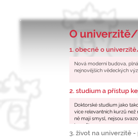
O univerzitě/
1. obecně o univerzitě
2. studium a přístup 
3. život na univerzitě 