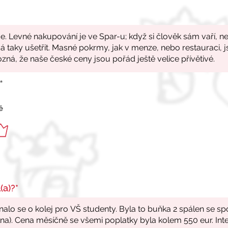
*
ě
(a)?*