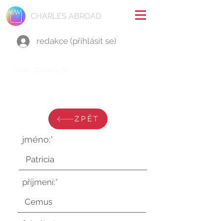
CHARLES ABROAD
redakce (přihlásit se)
stav zprávy je:
pátek 4. července 2025 v 16:45:37
UTC
ZPĚT
jméno:*
příjmení:*