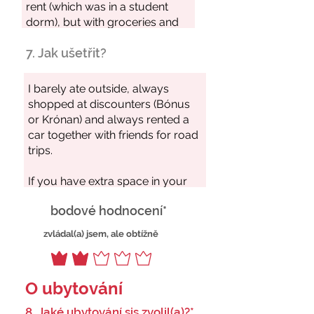
7. Jak ušetřit?
bodové hodnocení*
zvládal(a) jsem, ale obtížně
O ubytování
8. Jaké ubytování sis zvolil(a)?*