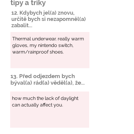
tipy a triky
12. Kdybych jel(a) znovu,
určitě bych si
nezapomněl
(a)
zabalit...
13. Před odjezdem bych
býval(a) rád(a) věděl(a), že...