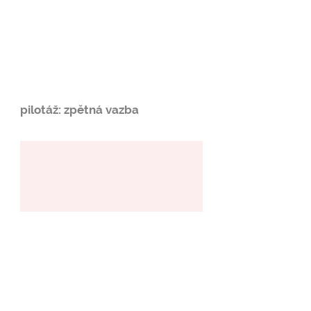
pilotáž: zpětná vazba