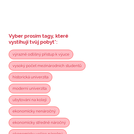
Vyber prosím tagy, které
vystihují tvůj pobyt
*
:
výrazně odlišný přístup k výuce
vysoký počet mezinárodních studentů
historická univerzita
moderní univerzita
ubytování na koleji
ekonomicky nenáročný
ekonomicky středně náročný
ekonomicky velice náročný