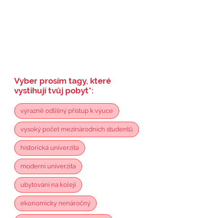
Vyber prosím tagy, které
vystihují tvůj pobyt
*
:
výrazně odlišný přístup k výuce
vysoký počet mezinárodních studentů
historická univerzita
moderní univerzita
ubytování na koleji
ekonomicky nenáročný