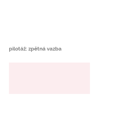
pilotáž: zpětná vazba