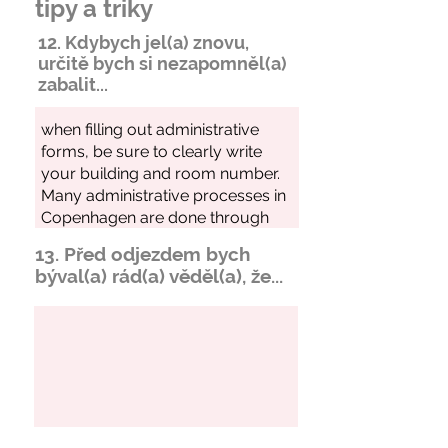
tipy a triky
12. Kdybych jel(a) znovu,
určitě bych si
nezapomněl
(a)
zabalit...
13. Před odjezdem bych
býval(a) rád(a) věděl(a), že...