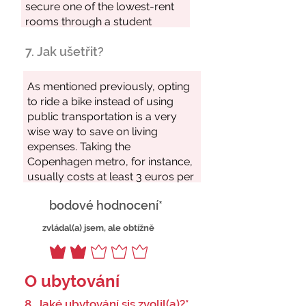
7. Jak ušetřit?
bodové hodnocení*
zvládal(a) jsem, ale obtížně
O ubytování
8. Jaké ubytování sis zvolil(a)?*