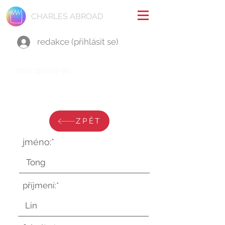
CHARLES ABROAD
redakce (přihlásit se)
stav zprávy je:
pondělí 7. dubna 2025 v 3:34:58
UTC
ZPĚT
jméno:*
příjmení:*