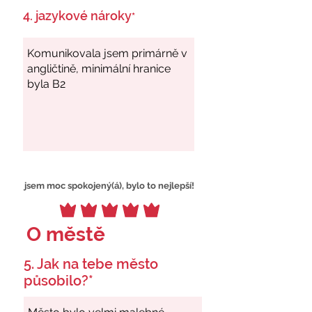
4. jazykové nároky
*
jsem moc spokojený(á), bylo to nejlepší!
O městě
5. Jak na tebe město
působilo?*