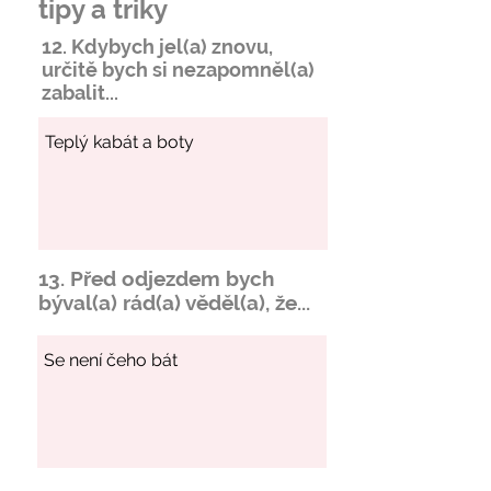
tipy a triky
12. Kdybych jel(a) znovu,
určitě bych si
nezapomněl
(a)
zabalit...
13. Před odjezdem bych
býval(a) rád(a) věděl(a), že...