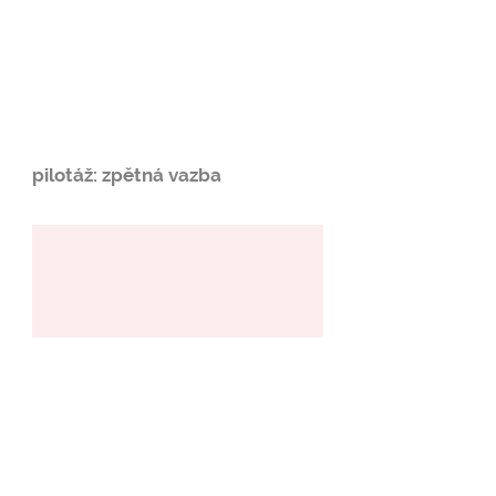
pilotáž: zpětná vazba