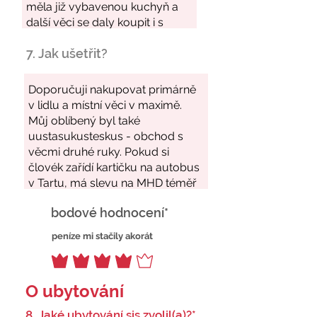
7. Jak ušetřit?
bodové hodnocení*
peníze mi stačily akorát
O ubytování
8. Jaké ubytování sis zvolil(a)?*