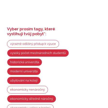
Vyber prosím tagy, které
vystihují tvůj pobyt
*
:
výrazně odlišný přístup k výuce
vysoký počet mezinárodních studentů
historická univerzita
moderní univerzita
ubytování na koleji
ekonomicky nenáročný
ekonomicky středně náročný
ekonomicky velice náročný