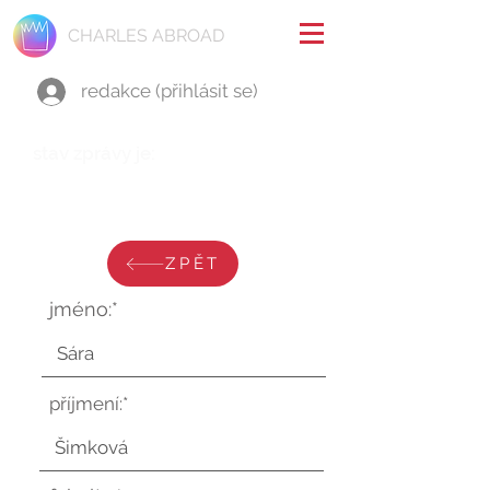
CHARLES ABROAD
redakce (přihlásit se)
stav zprávy je:
pondělí 4. srpna 2025 v 7:10:06
UTC
ZPĚT
jméno:*
příjmení:*