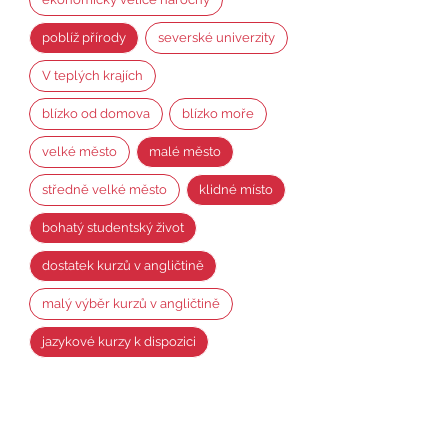
poblíž přírody
severské univerzity
V teplých krajích
blízko od domova
blízko moře
velké město
malé město
středně velké město
klidné místo
bohatý studentský život
dostatek kurzů v angličtině
malý výběr kurzů v angličtině
jazykové kurzy k dispozici