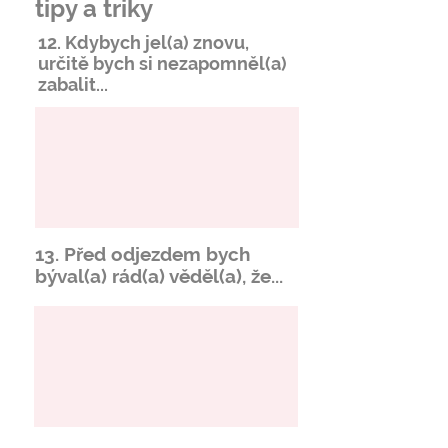
tipy a triky
12. Kdybych jel(a) znovu,
určitě bych si
nezapomněl
(a)
zabalit...
13. Před odjezdem bych
býval(a) rád(a) věděl(a), že...