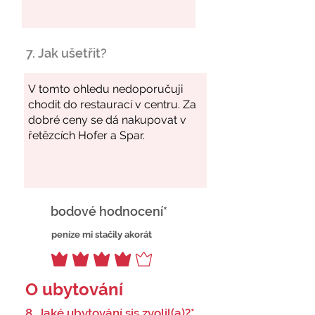
7. Jak ušetřit?
bodové hodnocení*
peníze mi stačily akorát
O ubytování
8. Jaké ubytování sis zvolil(a)?*