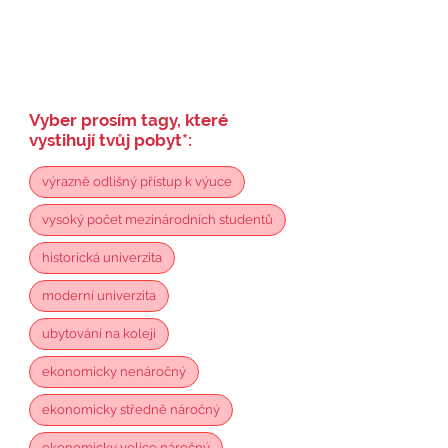
Vyber prosím tagy, které
vystihují tvůj pobyt
*
:
výrazně odlišný přístup k výuce
vysoký počet mezinárodních studentů
historická univerzita
moderní univerzita
ubytování na koleji
ekonomicky nenáročný
ekonomicky středně náročný
ekonomicky velice náročný