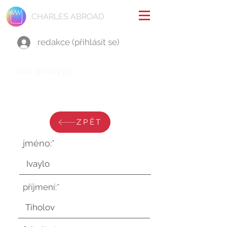
CHARLES ABROAD
redakce (přihlásit se)
stav zprávy je:
sobota 19. srpna 2023 v 12:39:39
UTC
ZPĚT
jméno:*
příjmení:*