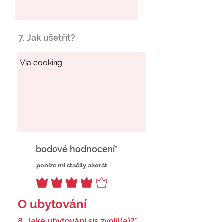
7. Jak ušetřit?
bodové hodnocení*
peníze mi stačily akorát
O ubytování
8. Jaké ubytování sis zvolil(a)?*