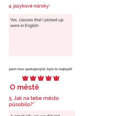
4. jazykové nároky
*
jsem moc spokojený(á), bylo to nejlepší!
O městě
5. Jak na tebe město
působilo?*