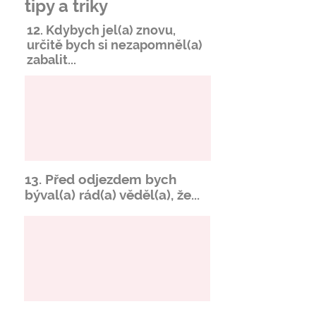
tipy a triky
12. Kdybych jel(a) znovu,
určitě bych si
nezapomněl
(a)
zabalit...
13. Před odjezdem bych
býval(a) rád(a) věděl(a), že...