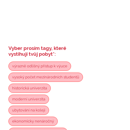
Vyber prosím tagy, které
vystihují tvůj pobyt
*
:
výrazně odlišný přístup k výuce
vysoký počet mezinárodních studentů
historická univerzita
moderní univerzita
ubytování na koleji
ekonomicky nenáročný