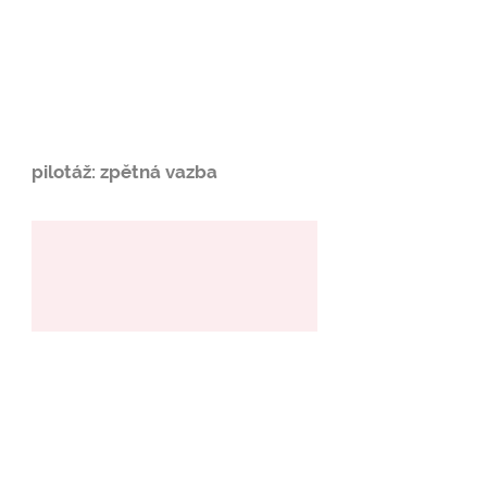
pilotáž: zpětná vazba