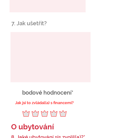
7. Jak ušetřit?
bodové hodnocení*
Jak jsi to zvládal(a) s financemi?
O ubytování
8. Jaké ubytování sis zvolil(a)?*