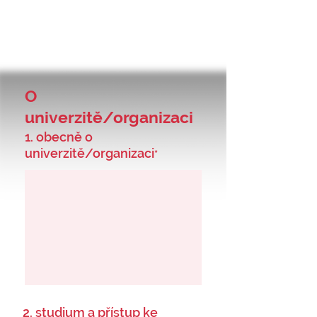
O
univerzitě/organizaci
1. obecně o
univerzitě/organizaci
*
2. studium a přístup ke