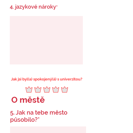
4. jazykové nároky
*
Jak jsi byl(a) spokojený(á) s univerzitou?
O městě
5. Jak na tebe město
působilo?*