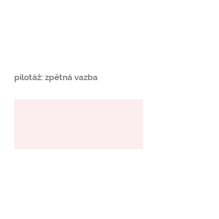
pilotáž: zpětná vazba