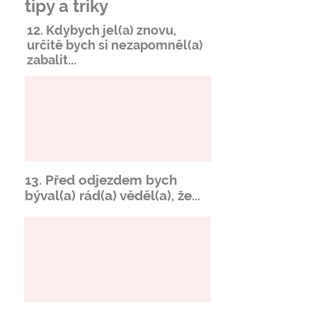
tipy a triky
12. Kdybych jel(a) znovu,
určitě bych si
nezapomněl
(a)
zabalit...
13. Před odjezdem bych
býval(a) rád(a) věděl(a), že...