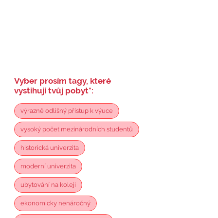
Vyber prosím tagy, které
vystihují tvůj pobyt
*
:
výrazně odlišný přístup k výuce
vysoký počet mezinárodních studentů
historická univerzita
moderní univerzita
ubytování na koleji
ekonomicky nenáročný