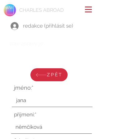
CHARLES ABROAD
redakce (přihlásit se)
stav zprávy je:
neděle 6. července 2025 v
18:30:29 UTC
ZPĚT
jméno:*
příjmení:*