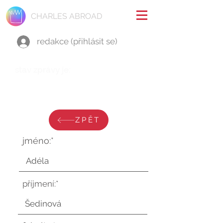
CHARLES ABROAD
redakce (přihlásit se)
stav zprávy je:
čtvrtek 13. února 2025 v 15:15:35
UTC
ZPĚT
jméno:*
příjmení:*