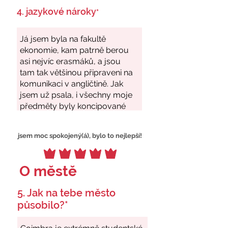
4. jazykové nároky
*
jsem moc spokojený(á), bylo to nejlepší!
O městě
5. Jak na tebe město
působilo?*