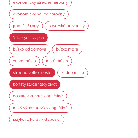
ekonomicky středně náročný
ekonomicky velice náročný
poblíž přírody
severské univerzity
V teplých krajích
blízko od domova
blízko moře
velké město
malé město
středně velké město
klidné místo
bohatý studentský život
dostatek kurzů v angličtině
malý výběr kurzů v angličtině
jazykové kurzy k dispozici