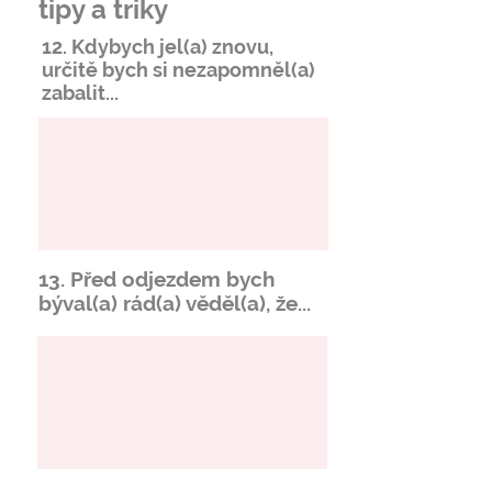
tipy a triky
12. Kdybych jel(a) znovu,
určitě bych si
nezapomněl
(a)
zabalit...
13. Před odjezdem bych
býval(a) rád(a) věděl(a), že...