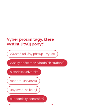
Vyber prosím tagy, které
vystihují tvůj pobyt
*
:
výrazně odlišný přístup k výuce
vysoký počet mezinárodních studentů
historická univerzita
moderní univerzita
ubytování na koleji
ekonomicky nenáročný