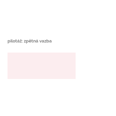
pilotáž: zpětná vazba