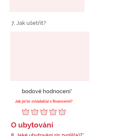
7. Jak ušetřit?
bodové hodnocení*
Jak jsi to zvládal(a) s financemi?
O ubytování
8. Jaké ubytování sis zvolil(a)?*