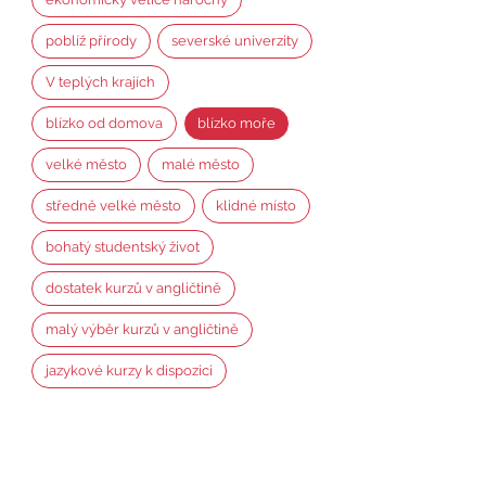
poblíž přírody
severské univerzity
V teplých krajích
blízko od domova
blízko moře
velké město
malé město
středně velké město
klidné místo
bohatý studentský život
dostatek kurzů v angličtině
malý výběr kurzů v angličtině
jazykové kurzy k dispozici