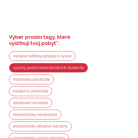
Vyber prosím tagy, které
vystihují tvůj pobyt
*
:
výrazně odlišný přístup k výuce
vysoký počet mezinárodních studentů
historická univerzita
moderní univerzita
ubytování na koleji
ekonomicky nenáročný
ekonomicky středně náročný
ekonomicky velice náročný