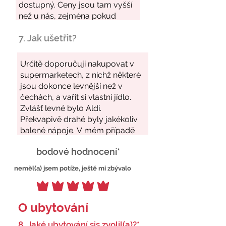
7. Jak ušetřit?
bodové hodnocení*
neměl(a) jsem potíže, ještě mi zbývalo
O ubytování
8. Jaké ubytování sis zvolil(a)?*