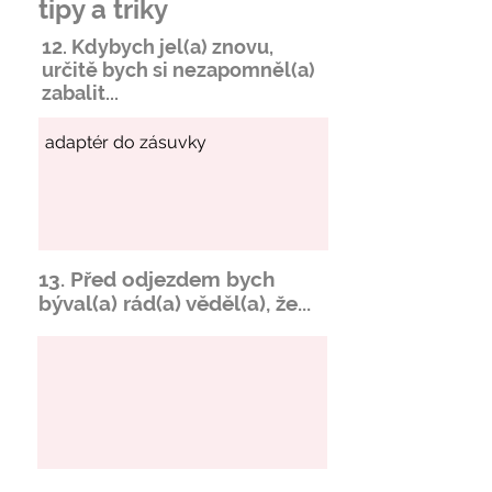
tipy a triky
12. Kdybych jel(a) znovu,
určitě bych si
nezapomněl
(a)
zabalit...
13. Před odjezdem bych
býval(a) rád(a) věděl(a), že...