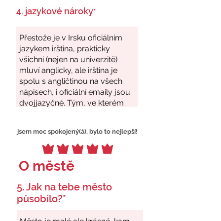
4. jazykové nároky
*
jsem moc spokojený(á), bylo to nejlepší!
O městě
5. Jak na tebe město
působilo?*