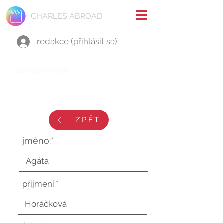
CHARLES ABROAD
redakce (přihlásit se)
stav zprávy je:
pondělí 10. února 2025 v 13:48:53
UTC
ZPĚT
jméno:*
příjmení:*