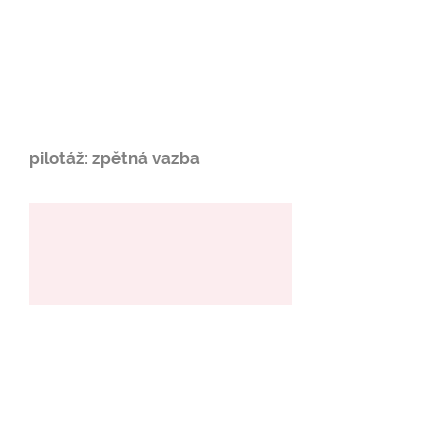
pilotáž: zpětná vazba