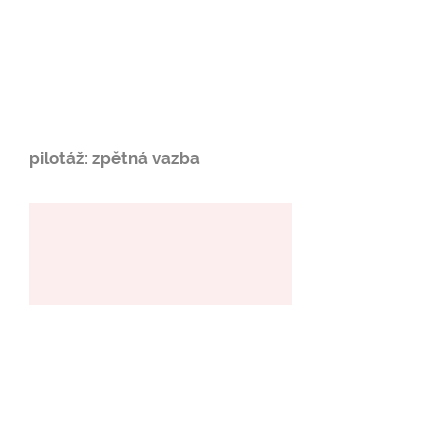
pilotáž: zpětná vazba