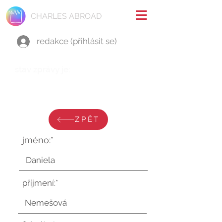
CHARLES ABROAD
redakce (přihlásit se)
stav zprávy je:
sobota 14. února 2026 v 21:20:15
UTC
ZPĚT
jméno:*
příjmení:*