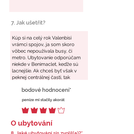
7. Jak ušetřit?
bodové hodnocení*
peníze mi stačily akorát
O ubytování
8. Jaké ubytování sis zvolil(a)?*