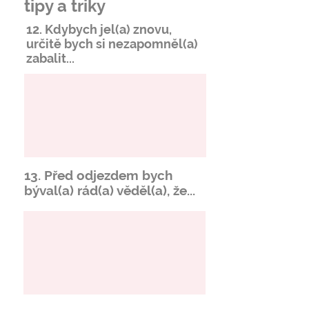
tipy a triky
12. Kdybych jel(a) znovu,
určitě bych si
nezapomněl
(a)
zabalit...
13. Před odjezdem bych
býval(a) rád(a) věděl(a), že...