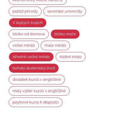
poblíž přírody
severské univerzity
V teplých krajích
blízko od domova
blízko moře
velké město
malé město
středně velké město
klidné místo
bohatý studentský život
dostatek kurzů v angličtině
malý výběr kurzů v angličtině
jazykové kurzy k dispozici