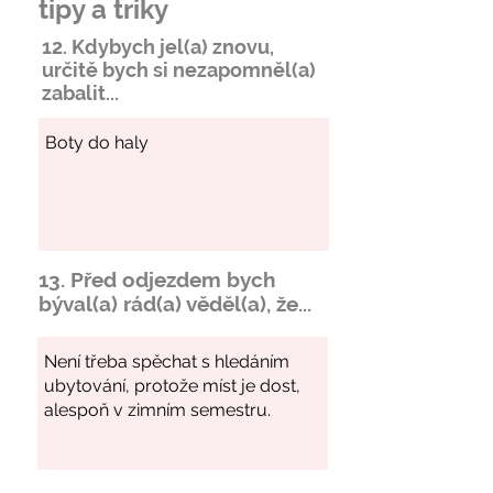
tipy a triky
12. Kdybych jel(a) znovu,
určitě bych si
nezapomněl
(a)
zabalit...
13. Před odjezdem bych
býval(a) rád(a) věděl(a), že...