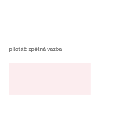
pilotáž: zpětná vazba