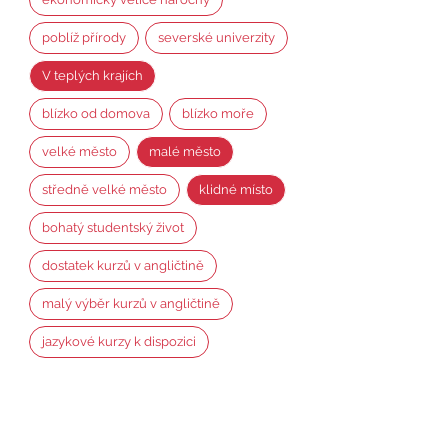
poblíž přírody
severské univerzity
V teplých krajích
blízko od domova
blízko moře
velké město
malé město
středně velké město
klidné místo
bohatý studentský život
dostatek kurzů v angličtině
malý výběr kurzů v angličtině
jazykové kurzy k dispozici