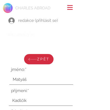
CHARLES ABROAD
redakce (přihlásit se)
stav zprávy je:
úterý 11. února 2025 v 18:32:54
UTC
ZPĚT
jméno:*
příjmení:*