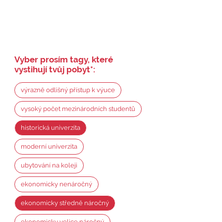
Vyber prosím tagy, které
vystihují tvůj pobyt
*
:
výrazně odlišný přístup k výuce
vysoký počet mezinárodních studentů
historická univerzita
moderní univerzita
ubytování na koleji
ekonomicky nenáročný
ekonomicky středně náročný
ekonomicky velice náročný