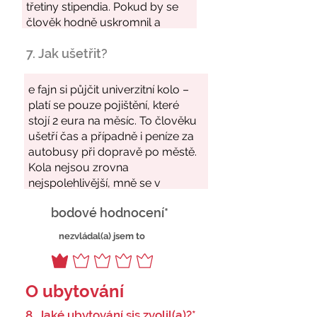
7. Jak ušetřit?
bodové hodnocení*
nezvládal(a) jsem to
O ubytování
8. Jaké ubytování sis zvolil(a)?*