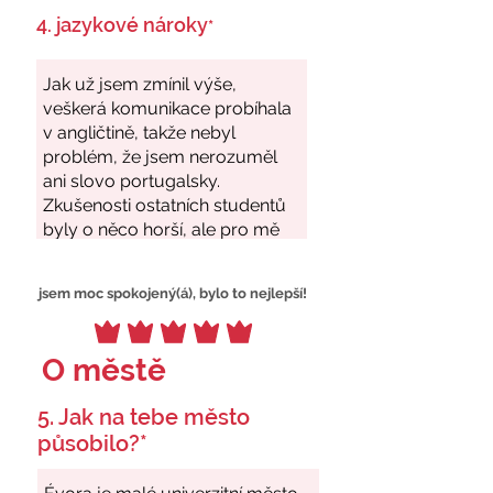
4. jazykové nároky
*
jsem moc spokojený(á), bylo to nejlepší!
O městě
5. Jak na tebe město
působilo?*