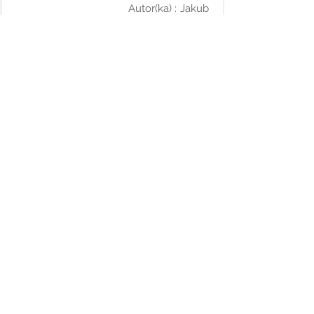
Autor(ka) :
Jakub
otevřít
University of Potsdam – Polymer
Chemistry and Biomaterials Group
(PolyBio)
21. 7. 2026
Postdam