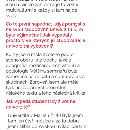
jsou navíc ze zahraničí, je to velmi
multikulturní a každý si tam najde
svoje.
Co tě první napadne, když pomyslíš
na svou "adoptivní" univerzitu. Čím
byla výjimečná? Jak vypadaly
prostory ve kterých jsi studoval(a) a
univerzitní vybavení?
Kurzy jsem měla zvolené podle
svého oboru, ale trochu také z
geografie, mezinárodních vztahů a
politologie. Většina seminářů byla
zaměřená na debatu a spolupráci ve
skupinách. Zároveň jsem ale měla
týdenní zadání většinou čtení
nějakého textu a jeho následná kritika.
Jak vypadá studentský život na
univerzitě?
Univerzita v Mainzu ŽIJE! Byla jsem
tam jen čtyři měsíce a za tu dobu
jsem stihla obrovskou uvítací party s