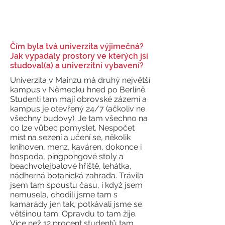
Čím byla tvá univerzita výjimečná?
Jak vypadaly prostory ve kterých jsi
studoval(a) a univerzitní vybavení?
Univerzita v Mainzu má druhý největší
kampus v Německu hned po Berlíně.
Studenti tam mají obrovské zázemí a
kampus je otevřený 24/7 (ačkoliv ne
všechny budovy). Je tam všechno na
co lze vůbec pomyslet. Nespočet
míst na sezení a učení se, několik
knihoven, menz, kaváren, dokonce i
hospoda, pingpongové stoly a
beachvolejbalové hřiště, lehátka,
nádherná botanická zahrada. Trávila
jsem tam spoustu času, i když jsem
nemusela, chodili jsme tam s
kamarády jen tak, potkávali jsme se
většinou tam. Opravdu to tam žije.
Více než 12 procent studentů tam