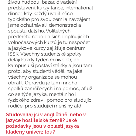
živou hudbou, bazar, divadelní
představení, kurzy tance, international
dinner, kdy každý uvařil něco
typického pro svou zemi a navzájem
jsme ochutnávali, demonstraci a
spoustu dalšího. Volitelných
předmětů nebo dalších doplňujících
volnočasových kurzů je tu nespočet
a jazykové kurzy zajišťuje centrum
ISSK. Všechny studentské spolky
dělají každý týden miniveletr, po
kampusu si postaví stánky a jsou tam
proto, aby studenti věděli na jaké
všechny organizace se mohou
obrátit. Opravdu je tam mnoho
spolků zaměřených i na pomoc, ať už
co se týče jazyka, mentálního i
fyzického zdraví, pomoc pro studující
rodiče, pro studující menšiny atd.
Studoval(a) jsi v angličtině, nebo v
jazyce hostitelské země? Jaké
požadavky jsou v oblasti jazyka
kladeny univerzitou?