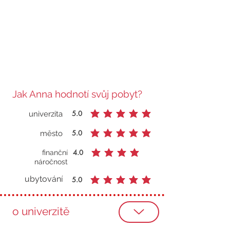
Jak Anna hodnotí svůj pobyt?
5.0
univerzita
průměrné hodnocení je 5 z 5
5.0
město
průměrné hodnocení je 5 z 5
4.0
finanční
průměrné hodnocení je 4 z 5
náročnost
ubytování
5.0
průměrné hodnocení je 5 z 5
o univerzitě