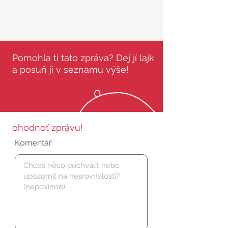
Pomohla ti tato zpráva? Dej jí lajk
a posuň ji v seznamu výše!
0
ohodnoť zprávu!
Komentář