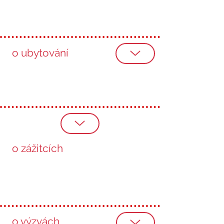
o ubytování
o zážitcích
o výzvách