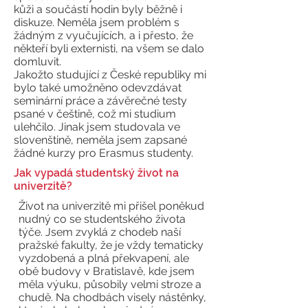
kůži a součástí hodin byly běžně i
diskuze. Neměla jsem problém s
žádným z vyučujících, a i přesto, že
někteří byli externisti, na všem se dalo
domluvit.
Jakožto studující z České republiky mi
bylo také umožněno odevzdávat
seminární práce a závěrečné testy
psané v češtině, což mi studium
ulehčilo. Jinak jsem studovala ve
slovenštině, neměla jsem zapsané
žádné kurzy pro Erasmus studenty.
Jak vypadá studentský život na
univerzitě?
Život na univerzitě mi přišel poněkud
nudný co se studentského života
týče. Jsem zvyklá z chodeb naší
pražské fakulty, že je vždy tematicky
vyzdobená a plná překvapení, ale
obě budovy v Bratislavě, kde jsem
měla výuku, působily velmi stroze a
chudě. Na chodbách visely nástěnky,