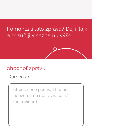
Pomohla ti tato zpráva? Dej jí lajk
a posuň ji v seznamu výše!
0
ohodnoť zprávu!
Komentář