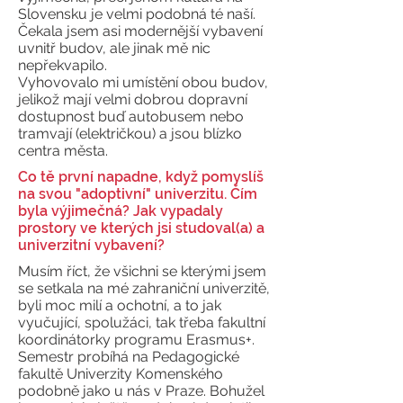
Slovensku je velmi podobná té naší.
Čekala jsem asi modernější vybavení
uvnitř budov, ale jinak mě nic
nepřekvapilo.
Vyhovovalo mi umístění obou budov,
jelikož mají velmi dobrou dopravní
dostupnost buď autobusem nebo
tramvají (električkou) a jsou blízko
centra města.
Co tě první napadne, když pomyslíš
na svou "adoptivní" univerzitu. Čím
byla výjimečná? Jak vypadaly
prostory ve kterých jsi studoval(a) a
univerzitní vybavení?
Musím říct, že všichni se kterými jsem
se setkala na mé zahraniční univerzitě,
byli moc milí a ochotní, a to jak
vyučující, spolužáci, tak třeba fakultní
koordinátorky programu Erasmus+.
Semestr probíhá na Pedagogické
fakultě Univerzity Komenského
podobně jako u nás v Praze. Bohužel