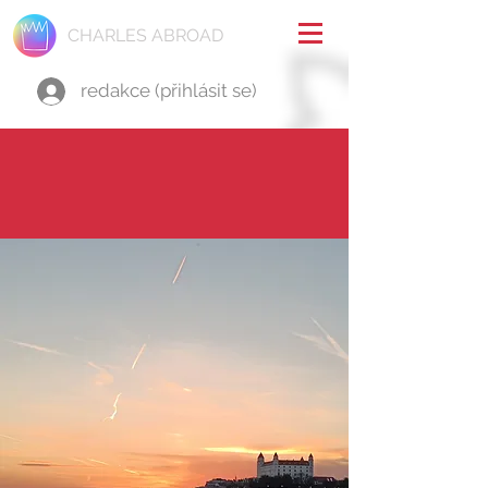
CHARLES ABROAD
redakce (přihlásit se)