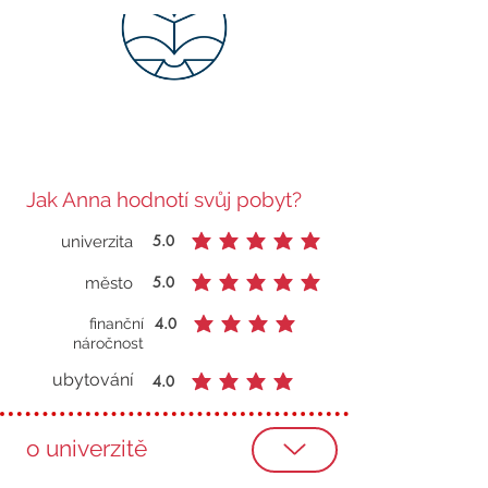
Jak Anna hodnotí svůj pobyt?
5.0
univerzita
průměrné hodnocení je 5 z 5
5.0
město
průměrné hodnocení je 5 z 5
4.0
finanční
průměrné hodnocení je 4 z 5
náročnost
ubytování
4.0
průměrné hodnocení je 4 z 5
o univerzitě