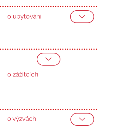
o ubytování
o zážitcích
o výzvách