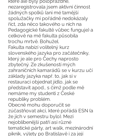
které ale byly poloprázdné,
nezaregistrovala jsem aktivní činnost
žádných spolků (ani mé tamější
spolužačky mi pořádně nedokázaly
říct, zda něco takového u nich na
Pedagogické fakultě vůbec funguje) a
celkově na mě fakulta působila
trochu mrtvě. Bohužel.
Fakulta nabízí volitelný kurz
slovenského jazyka pro začátečníky,
který je ale pro Čechy naprosto
zbytečný. Ze zkušeností mých
zahraničních kamarádů se v kurzu učí
základy jazyka např. to, jak si v
restauraci objednat jídlo, jak se
představit apod., s čímž podle mě
nemáme my studenti z České
republiky problém.
Obecně mohu doporučit se
zúčastňovat akcí, které pořádá ESN (a
že jich v semestru bylo). Mezi
nejoblíbenější patří asi různé
tematické párty, art walk, mezinárodní
piknik, výlety po Bratislavě i za její