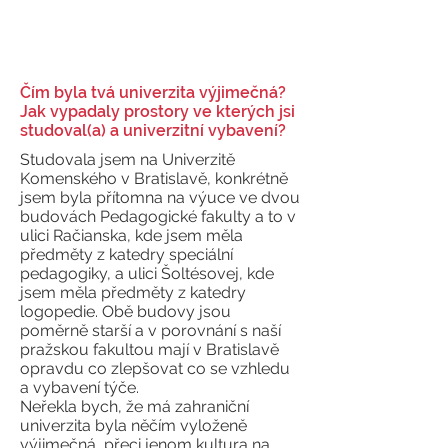
Čím byla tvá univerzita výjimečná?
Jak vypadaly prostory ve kterých jsi
studoval(a) a univerzitní vybavení?
Studovala jsem na Univerzitě
Komenského v Bratislavě, konkrétně
jsem byla přítomna na výuce ve dvou
budovách Pedagogické fakulty a to v
ulici Račianska, kde jsem měla
předměty z katedry speciální
pedagogiky, a ulici Šoltésovej, kde
jsem měla předměty z katedry
logopedie. Obě budovy jsou
poměrně starší a v porovnání s naší
pražskou fakultou mají v Bratislavě
opravdu co zlepšovat co se vzhledu
a vybavení týče.
Neřekla bych, že má zahraniční
univerzita byla něčím vyloženě
výjimečná, přeci jenom kultura na