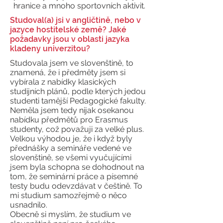
hranice a mnoho sportovních aktivit.
Studoval(a) jsi v angličtině, nebo v
jazyce hostitelské země? Jaké
požadavky jsou v oblasti jazyka
kladeny univerzitou?
Studovala jsem ve slovenštině, to
znamená, že i předměty jsem si
vybírala z nabídky klasických
studijních plánů, podle kterých jedou
studenti tamější Pedagogické fakulty.
Neměla jsem tedy nijak osekanou
nabídku předmětů pro Erasmus
studenty, což považuji za velké plus.
Velkou výhodou je, že i když byly
přednášky a semináře vedené ve
slovenštině, se všemi vyučujícími
jsem byla schopna se dohodnout na
tom, že seminární práce a písemné
testy budu odevzdávat v češtině. To
mi studium samozřejmě o něco
usnadnilo.
Obecně si myslím, že studium ve