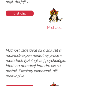
najít. Ani její v...
číst dál
Michaela
Možnosť vzdelávať sa a zakúsiť si
možnosti experimentálnej práce v
metódach fyziologickej psychológie,
ktoré na domácej katedre nie sú
možné. Priestory primerané, nič
prekvapivé.
číst dál
Tatiana