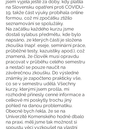
jsem vyjela ještě za doby, kdy platila
na Slovensku opatření proti COVIDU-
19, takže část výuky probíhala online
formou, což mi zpočátku ztížilo
seznamování se spolužáky.
Na začátku každého kurzu jsme
dostali sylabus předmětu, kde bylo
napsáno, ze kterých částí je složena
zkouška (např. eseje, seminární práce,
průběžné testy, kazuistiky apod.), což
znamená, že člověk musí opravdu
pracovat v průběhu celého semestru
a nestačí se pouze naučit na
závěrečnou zkoušku. Do výsledné
známky je započteno prakticky vše,
co se v semestru udělá. Všechny
kurzy, kterými jsem prošla, mi
rozhodně přinesly cenné informace a
celkově mi poskytly trochu jiný
pohled na danou problematiku.
Obecně bych řekla, že se na
Univerzitě Komenského hodně dbalo
na praxi, měli jsme tak možnost si
spoustu věcí vyzkoušet na vlastní