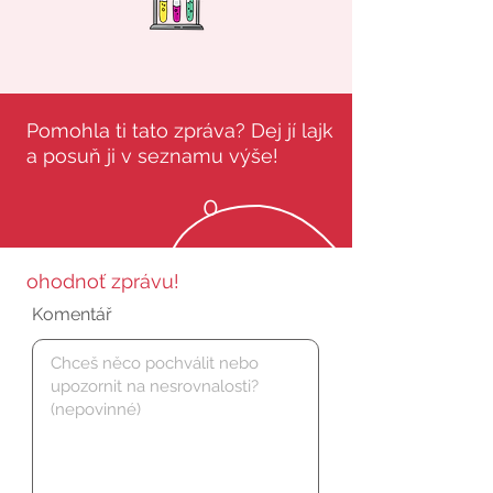
Pomohla ti tato zpráva? Dej jí lajk
a posuň ji v seznamu výše!
0
ohodnoť zprávu!
Komentář