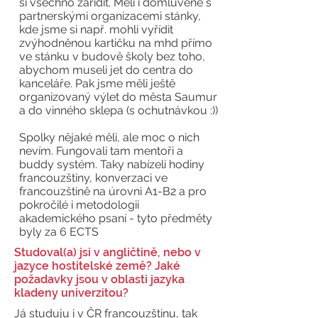
si všechno zařídit. Měli i domluvené s
partnerskými organizacemi stánky,
kde jsme si např. mohli vyřídit
zvýhodněnou kartičku na mhd přímo
ve stánku v budově školy bez toho,
abychom museli jet do centra do
kanceláře. Pak jsme měli ještě
organizovaný výlet do města Saumur
a do vinného sklepa (s ochutnávkou :))
Spolky nějaké měli, ale moc o nich
nevím. Fungovali tam mentoři a
buddy systém. Taky nabízeli hodiny
francouzštiny, konverzaci ve
francouzštině na úrovni A1-B2 a pro
pokročilé i metodologii
akademického psaní - tyto předměty
byly za 6 ECTS
Studoval(a) jsi v angličtině, nebo v
jazyce hostitelské země? Jaké
požadavky jsou v oblasti jazyka
kladeny univerzitou?
Já studuju i v ČR francouzštinu, tak