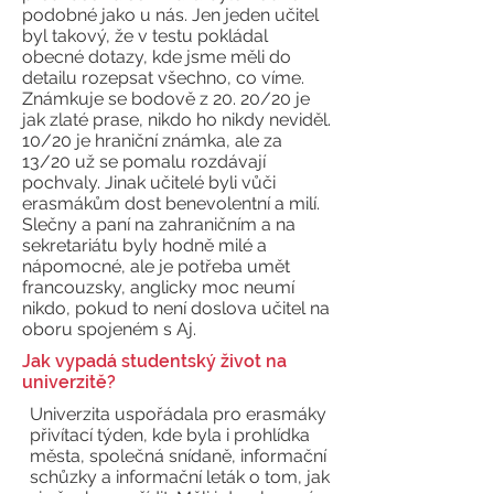
podobné jako u nás. Jen jeden učitel
byl takový, že v testu pokládal
obecné dotazy, kde jsme měli do
detailu rozepsat všechno, co víme.
Známkuje se bodově z 20. 20/20 je
jak zlaté prase, nikdo ho nikdy neviděl.
10/20 je hraniční známka, ale za
13/20 už se pomalu rozdávají
pochvaly. Jinak učitelé byli vůči
erasmákům dost benevolentní a milí.
Slečny a paní na zahraničním a na
sekretariátu byly hodně milé a
nápomocné, ale je potřeba umět
francouzsky, anglicky moc neumí
nikdo, pokud to není doslova učitel na
oboru spojeném s Aj.
Jak vypadá studentský život na
univerzitě?
Univerzita uspořádala pro erasmáky
přivítací týden, kde byla i prohlídka
města, společná snídaně, informační
schůzky a informační leták o tom, jak