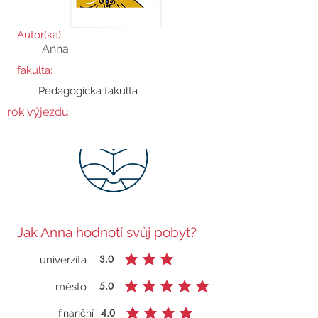
Autor(ka):
Anna
fakulta:
Pedagogická fakulta
rok výjezdu:
Jak Anna hodnotí svůj pobyt?
3.0
univerzita
průměrné hodnocení je 3 z 5
5.0
město
průměrné hodnocení je 5 z 5
4.0
finanční