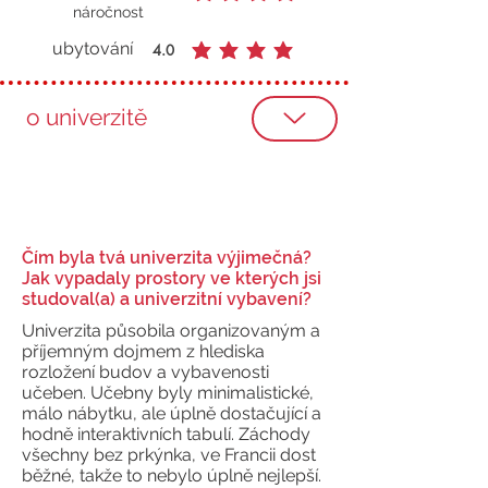
průměrné hodnocení je 4 z 5
náročnost
ubytování
4.0
průměrné hodnocení je 4 z 5
o univerzitě
Čím byla tvá univerzita výjimečná?
Jak vypadaly prostory ve kterých jsi
studoval(a) a univerzitní vybavení?
Univerzita působila organizovaným a
příjemným dojmem z hlediska
rozložení budov a vybavenosti
učeben. Učebny byly minimalistické,
málo nábytku, ale úplně dostačující a
hodně interaktivních tabulí. Záchody
všechny bez prkýnka, ve Francii dost
běžné, takže to nebylo úplně nejlepší.