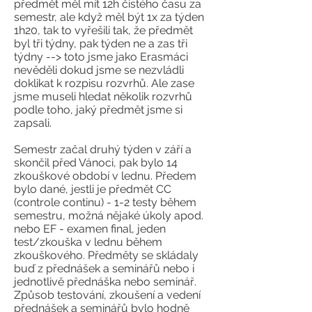
předmět měl mít 12h čistého času za
semestr, ale když měl být 1x za týden
1h20, tak to vyřešili tak, že předmět
byl tři týdny, pak týden ne a zas tři
týdny --> toto jsme jako Erasmáci
nevěděli dokud jsme se nezvládli
doklikat k rozpisu rozvrhů. Ale zase
jsme museli hledat několik rozvrhů
podle toho, jaký předmět jsme si
zapsali.
Semestr začal druhý týden v září a
skončil před Vánoci, pak bylo 14
zkouškové období v lednu. Předem
bylo dané, jestli je předmět CC
(controle continu) - 1-2 testy během
semestru, možná nějaké úkoly apod.
nebo EF - examen final, jeden
test/zkouška v lednu během
zkouškového. Předměty se skládaly
buď z přednášek a seminářů nebo i
jednotlivě přednáška nebo seminář.
Způsob testování, zkoušení a vedení
přednášek a seminářů bylo hodně