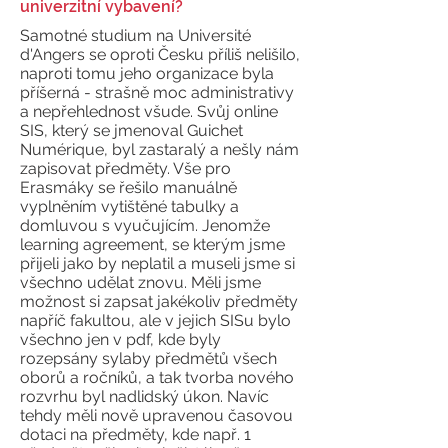
univerzitní vybavení?
Samotné studium na Université
d'Angers se oproti Česku příliš nelišilo,
naproti tomu jeho organizace byla
příšerná - strašně moc administrativy
a nepřehlednost všude. Svůj online
SIS, který se jmenoval Guichet
Numérique, byl zastaralý a nešly nám
zapisovat předměty. Vše pro
Erasmáky se řešilo manuálně
vyplněním vytištěné tabulky a
domluvou s vyučujícím. Jenomže
learning agreement, se kterým jsme
přijeli jako by neplatil a museli jsme si
všechno udělat znovu. Měli jsme
možnost si zapsat jakékoliv předměty
napříč fakultou, ale v jejich SISu bylo
všechno jen v pdf, kde byly
rozepsány sylaby předmětů všech
oborů a ročníků, a tak tvorba nového
rozvrhu byl nadlidský úkon. Navíc
tehdy měli nově upravenou časovou
dotaci na předměty, kde např. 1