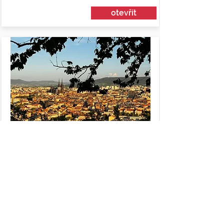
otevřít
20. 7. 2026
University of Clermont Auvergne /
Blaise Pascal University
Autor(ka) :
Pavla