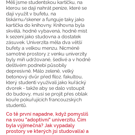
Měli jsme studentskou kartičku, na
kterou se dají nahrát peníze, které se
dají využít v bufetu, na
tiskárnu/skener a funguje taky jako
kartička do knihovny. Knihovna byla
skvělá, hodně vybavená, hodně míst
k sezení jako studovna a dostatek
zásuvek. Univerzita měla dva větší
bufety a velkou menzu. Nicméně
samotné prostory z venku univerzity
byly míň udržované, šedivé a v hodně
deštivém podnebí působily
depresivně. Málo zeleně, velký
betonový dvůr před filoz. fakultou,
který studenti využívali jako kuřácký
dvorek - takže aby se dalo vstoupit
do budovy, musí se projít přes oblak
kouře pokuřujících francouzských
studentů.
Co tě první napadne, když pomyslíš
na svou "adoptivní" univerzitu. Čím
byla výjimečná? Jak vypadaly
prostory ve kterých jsi studoval(a) a