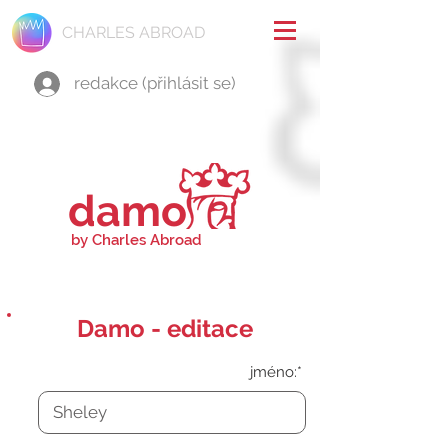
CHARLES ABROAD
redakce (přihlásit se)
damo
by Charles Abroad
Damo - editace
jméno:*