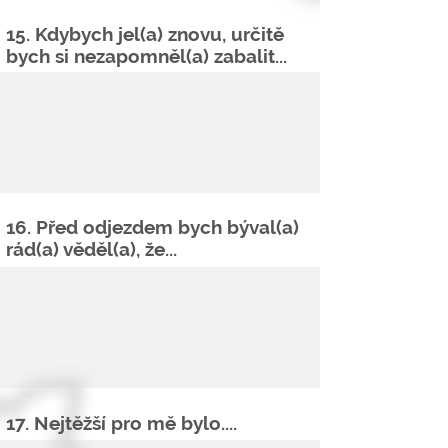
15. Kdybych jel(a) znovu, určitě
bych si
nezapomněl
(a) zabalit...
16. Před odjezdem bych býval(a)
rád(a) věděl(a), že...
17. Nejtěžší pro mě bylo....