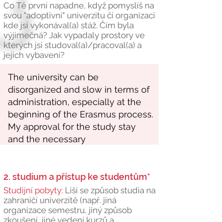
Co Tě první napadne, když pomyslíš na
svou "adoptivní" univerzitu či organizaci
kde jsi vykonával(a) stáž. Čím byla
výjimečná? Jak vypadaly prostory ve
kterých jsi studoval(a)/pracoval(a) a
jejich vybavení?
2. studium a přístup ke studentům*
Studijní pobyty:
Liší se způsob studia na
zahraničí univerzitě (např. jiná
organizace semestru, jiný způsob
zkoušení, jiné vedení kurzů a