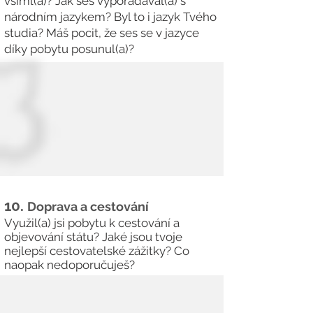
všiml(a)? Jak ses vypořádával(a) s
národním jazykem? Byl to i jazyk Tvého
studia? Máš pocit, že ses se v jazyce
díky pobytu posunul(a)?
10.
Doprava a cestování
Využil(a) jsi pobytu k cestování a
objevování státu? Jaké jsou tvoje
nejlepší cestovatelské zážitky? Co
naopak nedoporučuješ?