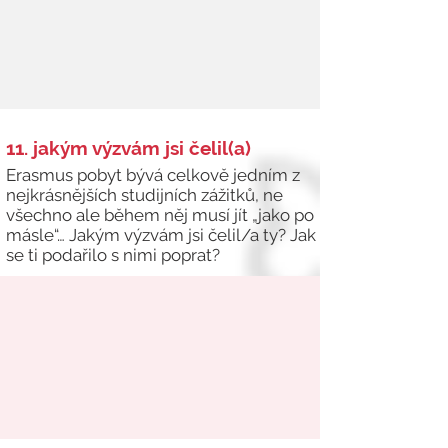
11. jakým výzvám jsi čelil(a)
Erasmus pobyt bývá celkově jedním z
nejkrásnějších studijních zážitků, ne
všechno ale během něj musí jít „jako po
másle“… Jakým výzvám jsi čelil/a ty? Jak
se ti podařilo s nimi poprat?