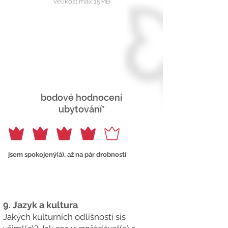
velikost max 15MB
bodové hodnocení
ubytování*
jsem spokojený(á), až na pár drobností
9.
Jazyk a kultura
Jakých kulturních odlišností sis