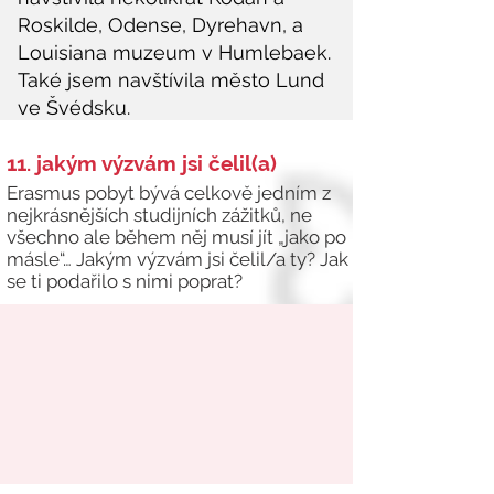
11. jakým výzvám jsi čelil(a)
Erasmus pobyt bývá celkově jedním z
nejkrásnějších studijních zážitků, ne
všechno ale během něj musí jít „jako po
másle“… Jakým výzvám jsi čelil/a ty? Jak
se ti podařilo s nimi poprat?