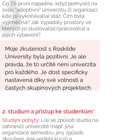
Co Tě první napadne, když pomyslíš na
svou "adoptivní" univerzitu či organizaci
kde jsi vykonával(a) stáž. Čím byla
výjimečná? Jak vypadaly prostory ve
kterých jsi studoval(a)/pracoval(a) a
jejich vybavení?
2. studium a přístup ke studentům*
Studijní pobyty:
Liší se způsob studia na
zahraničí univerzitě (např. jiná
organizace semestru, jiný způsob
zkoušení, jiné vedení kurzů a