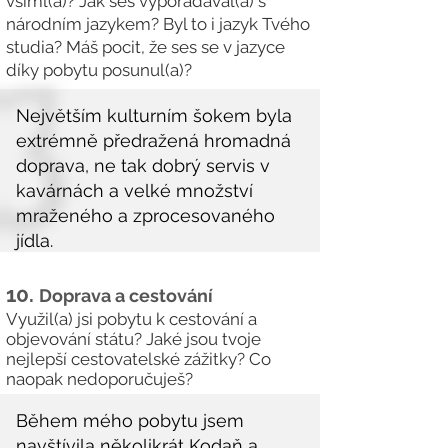
všiml(a)? Jak ses vypořádával(a) s
národním jazykem? Byl to i jazyk Tvého
studia? Máš pocit, že ses se v jazyce
díky pobytu posunul(a)?
10.
Doprava a cestování
Využil(a) jsi pobytu k cestování a
objevování státu? Jaké jsou tvoje
nejlepší cestovatelské zážitky? Co
naopak nedoporučuješ?