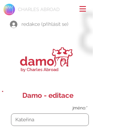
CHARLES ABROAD
redakce (přihlásit se)
damo
by Charles Abroad
Damo - editace
jméno:*