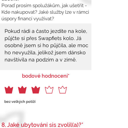
Poraď prosím spolužákům, jak ušetřit -
Kde nakupovat? Jaké služby lze v rámci
úspory financí využívat?
bodové hodnocení*
bez velkých potíží
8. Jaké ubytování sis zvolil(a)?*