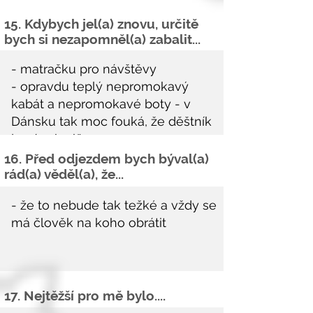
15. Kdybych jel(a) znovu, určitě
bych si
nezapomněl
(a) zabalit...
16. Před odjezdem bych býval(a)
rád(a) věděl(a), že...
17. Nejtěžší pro mě bylo....