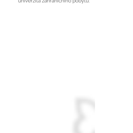
univerzita zahraničního pobytu:*