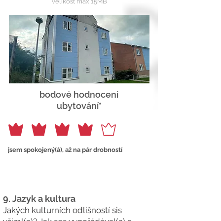
velikost max 15MB
bodové hodnocení
ubytování*
jsem spokojený(á), až na pár drobností
9.
Jazyk a kultura
Jakých kulturních odlišností sis