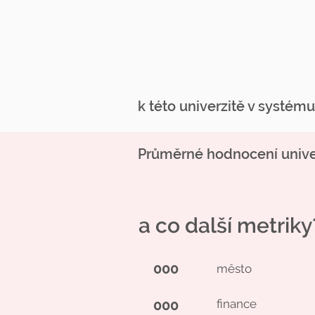
k této univerzitě v systém
Průměrné hodnocení univer
a co další metriky
000
město
000
finance