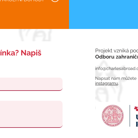
Projekt vzniká po
ínka? Napiš
Odboru
zahranič
info@charlesabroad.
Napsat nám můžete i 
instagramu
.