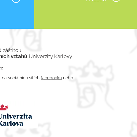
d záštitou
ních vztahů
Univerzity Karlovy
cz
na sociálních sítích
facebooku
nebo