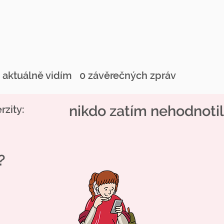
u aktuálně vidím
0 závěrečných zpráv
nikdo zatím nehodnotil
zity:
?