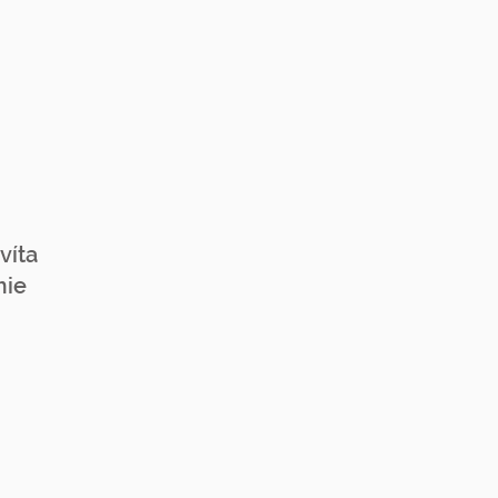
víta
mie