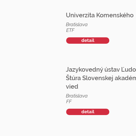
Univerzita Komenského
Bratislava
ETF
detail
Jazykovedný ústav Ľudo
Štúra Slovenskej akadé
vied
Bratislava
FF
detail