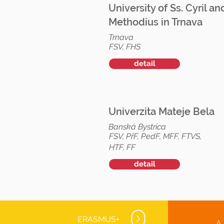
University of Ss. Cyril an
Methodius in Trnava
Trnava
FSV, FHS
detail
Univerzita Mateje Bela
Banská Bystrica
FSV, PřF, PedF, MFF, FTVS,
HTF, FF
detail
ERASMUS+
A