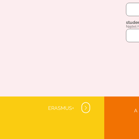
studen
Najdeš h
ERASMUS+
A