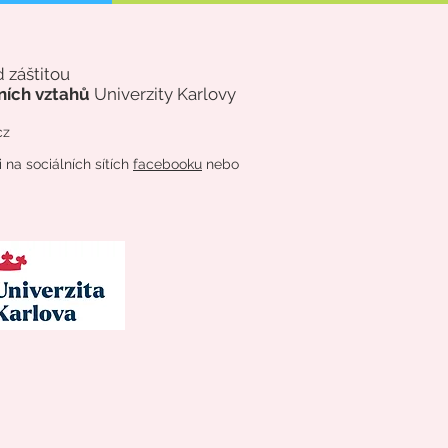
d záštitou
ních vztahů
Univerzity Karlovy
cz
na sociálních sítích
facebooku
nebo