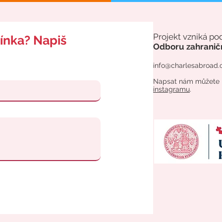
Projekt vzniká po
ínka? Napiš
Odboru
zahranič
info@charlesabroad.
Napsat nám můžete i 
instagramu
.