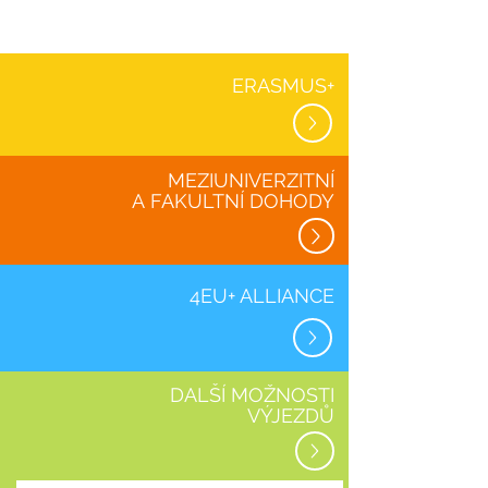
ERASMUS+
MEZIUNIVERZITNÍ
A
FAKULTNÍ DOHODY
4EU+ ALLIANCE
DALŠÍ MOŽNOSTI
VÝJEZDŮ