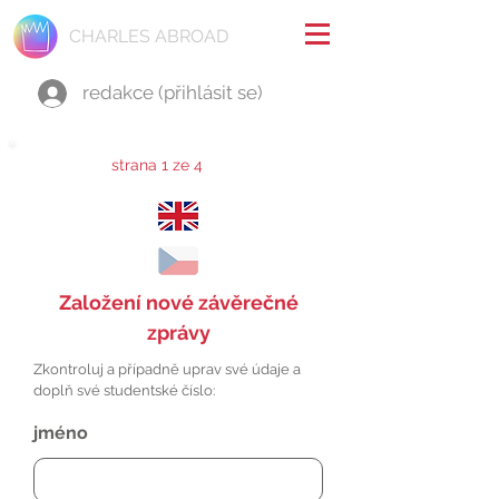
CHARLES ABROAD
redakce (přihlásit se)
strana 1 ze 4
Založení nové závěrečné
zprávy
Zkontroluj a případně uprav své údaje a
doplň své studentské číslo:
jméno