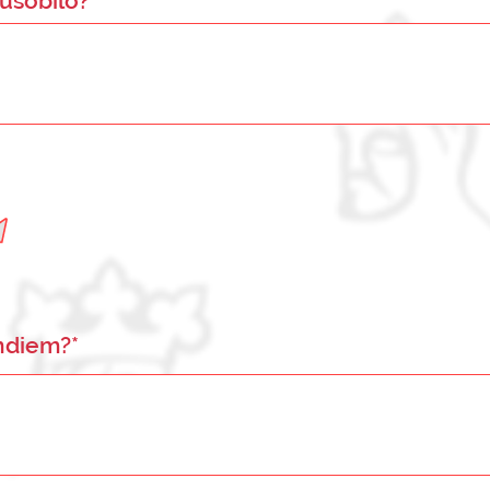
ůsobilo?*
endiem?*