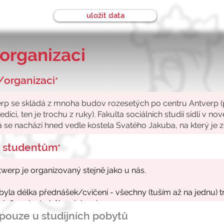
uložit data
organizaci
/organizaci
*
ke studentům
*
- pouze u studijních pobytů