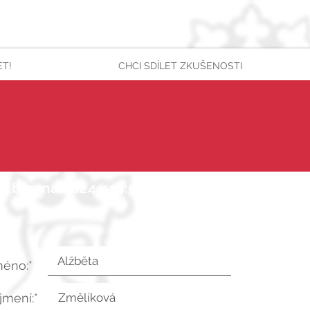
ET!
CHCI SDÍLET ZKUŠENOSTI
3. března 2024 v 14:56:06 UTC
méno:*
íjmení:*