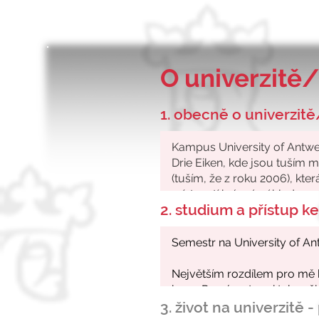
O univerzitě/
1. obecně o univerzitě
2. studium a přístup 
3. život na univerzitě 