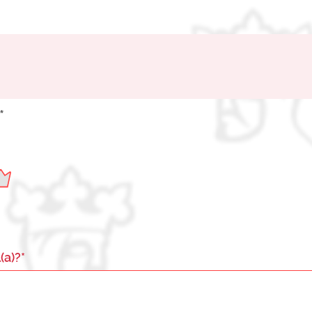
*
(a)?*