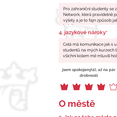
4. jazykové nároky
*
jsem spokojený(á), až na pár
drobností
O městě