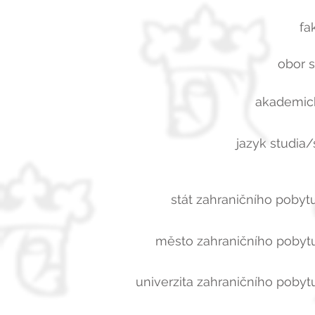
fa
obor s
akademick
jazyk studia/
stát zahraničního pobytu
město zahraničního pobytu
univerzita zahraničního pobytu