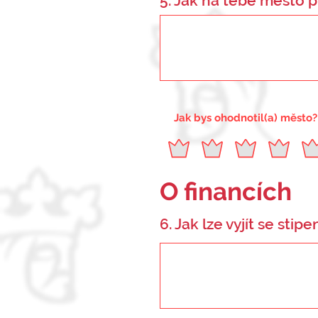
5. Jak na tebe město p
Jak bys ohodnotil(a) město?
O financích
6. Jak lze vyjít se stip