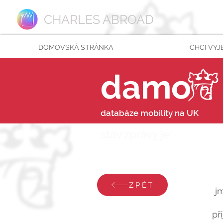
CHARLES ABROAD
DOMOVSKÁ STRÁNKA
CHCI VYJ
damo
databáze mobility na UK
stav zprávy je:
neděle 
ZPĚT
j
př