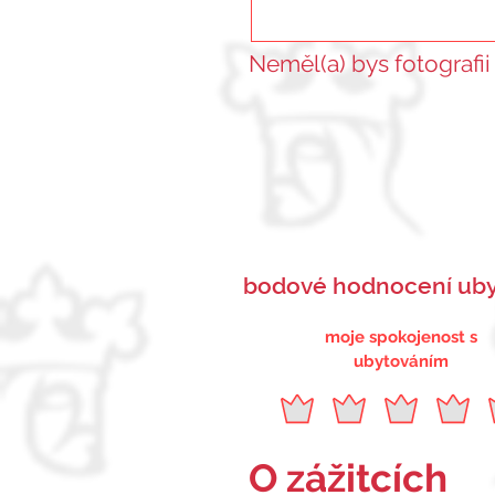
Neměl(a) bys fotografii
bodové hodnocení uby
moje spokojenost s
ubytováním
O zážitcích