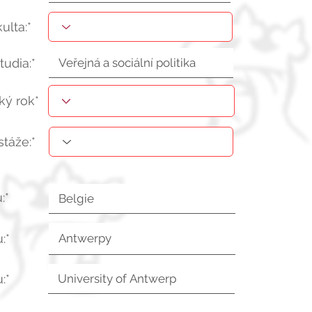
kulta:*
tudia:*
ý rok*
stáže:*
:*
:*
:*