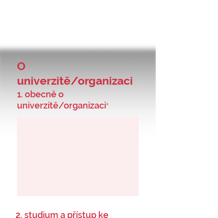
O
univerzitě/organizaci
1. obecně o
univerzitě/organizaci
*
2. studium a přístup ke