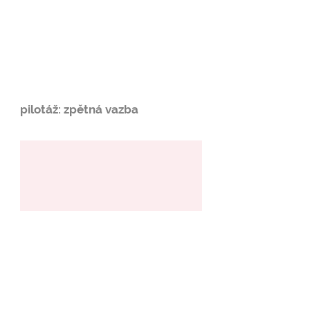
pilotáž: zpětná vazba