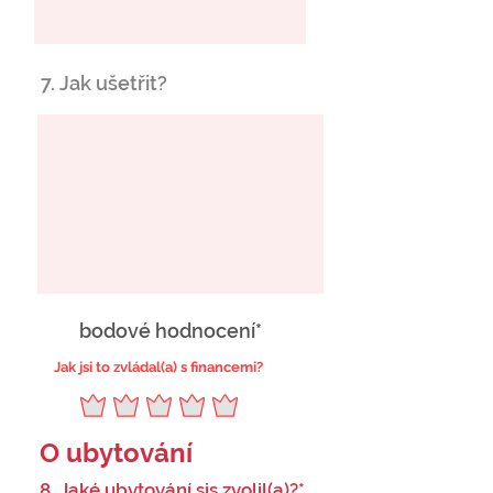
7. Jak ušetřit?
bodové hodnocení*
Jak jsi to zvládal(a) s financemi?
O ubytování
8. Jaké ubytování sis zvolil(a)?*