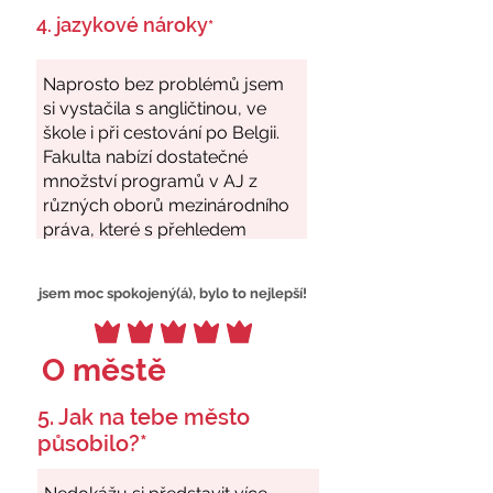
4. jazykové nároky
*
jsem moc spokojený(á), bylo to nejlepší!
O městě
5. Jak na tebe město
působilo?*