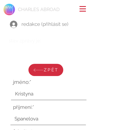
CHARLES ABROAD
redakce (přihlásit se)
stav zprávy je:
neděle 22. března 2026 v
17:49:26 UTC
ZPĚT
jméno:*
příjmení:*