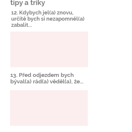
tipy a triky
12. Kdybych jel(a) znovu,
určitě bych si
nezapomněl
(a)
zabalit...
13. Před odjezdem bych
býval(a) rád(a) věděl(a), že...