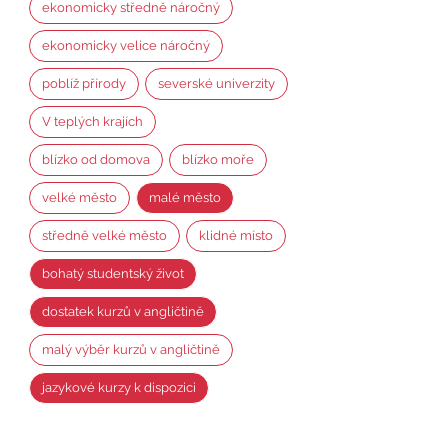
ekonomicky středně náročný
ekonomicky velice náročný
poblíž přírody
severské univerzity
V teplých krajích
blízko od domova
blízko moře
velké město
malé město
středně velké město
klidné místo
bohatý studentský život
dostatek kurzů v angličtině
malý výběr kurzů v angličtině
jazykové kurzy k dispozici