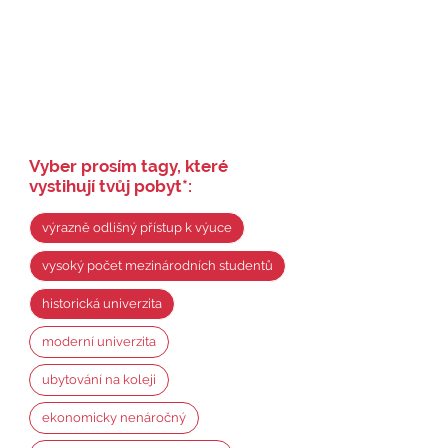
Vyber prosím tagy, které
vystihují tvůj pobyt
*
:
výrazně odlišný přístup k výuce
vysoký počet mezinárodních studentů
historická univerzita
moderní univerzita
ubytování na koleji
ekonomicky nenáročný