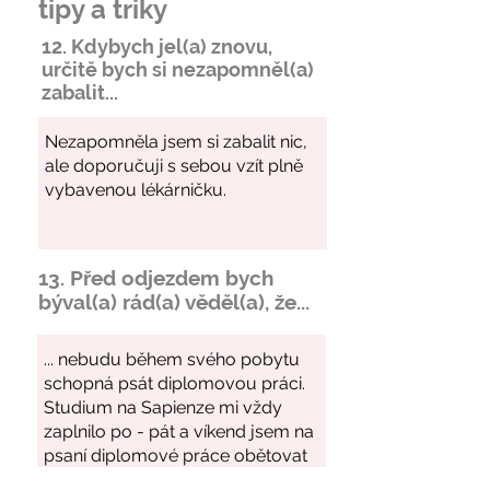
tipy a triky
12. Kdybych jel(a) znovu,
určitě bych si
nezapomněl
(a)
zabalit...
13. Před odjezdem bych
býval(a) rád(a) věděl(a), že...