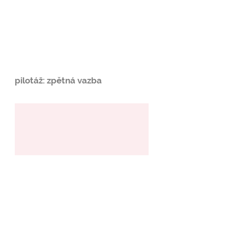
pilotáž: zpětná vazba