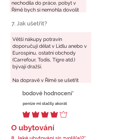
7. Jak ušetřit?
bodové hodnocení*
peníze mi stačily akorát
O ubytování
8. Jaké ubytování sis zvolil(a)?*