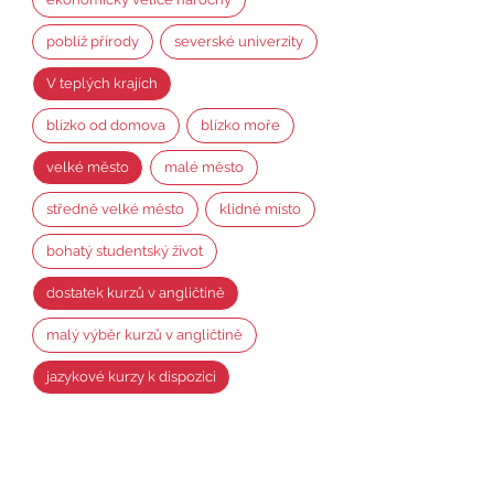
poblíž přírody
severské univerzity
V teplých krajích
blízko od domova
blízko moře
velké město
malé město
středně velké město
klidné místo
bohatý studentský život
dostatek kurzů v angličtině
malý výběr kurzů v angličtině
jazykové kurzy k dispozici