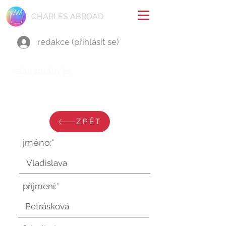
CHARLES ABROAD
redakce (přihlásit se)
stav zprávy je:
pondělí 2. září 2024 v 15:26:20
UTC
ZPĚT
jméno:*
příjmení:*