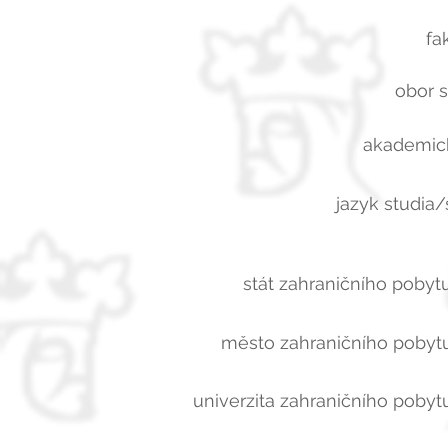
fa
obor s
akademick
jazyk studia/
stát zahraničního pobytu
město zahraničního pobytu
univerzita zahraničního pobytu