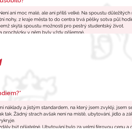
ůsobilo?*
endiem?*