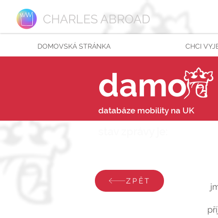
CHARLES ABROAD
DOMOVSKÁ STRÁNKA
CHCI VYJ
damo
databáze mobility na UK
stav zprávy je:
pondělí 
ZPĚT
j
př