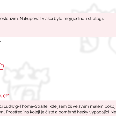
*
(a)?*