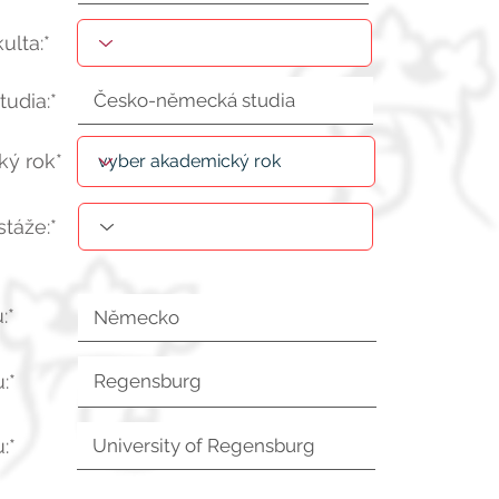
kulta:*
tudia:*
ý rok*
stáže:*
:*
:*
:*