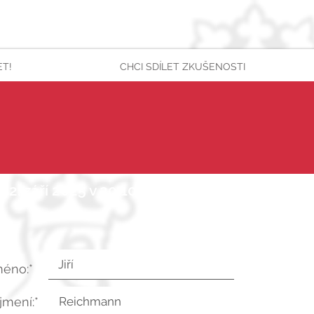
ET!
CHCI SDÍLET ZKUŠENOSTI
22. září 2025 v 20:10:03 UTC
méno:*
íjmení:*