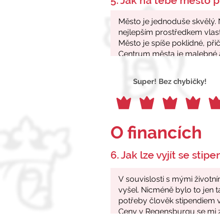
5. Jak na tebe město p
Super! Bez chybičky!
O financích
6. Jak lze vyjít se stip