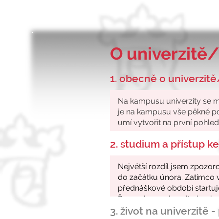
O univerzitě/
1. obecně o univerzitě
2. studium a přístup 
3. život na univerzitě 