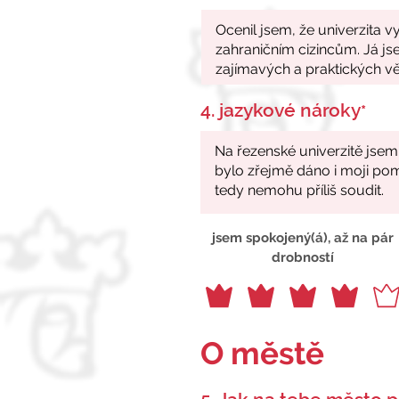
4. jazykové nároky
*
jsem spokojený(á), až na pár
drobností
O městě