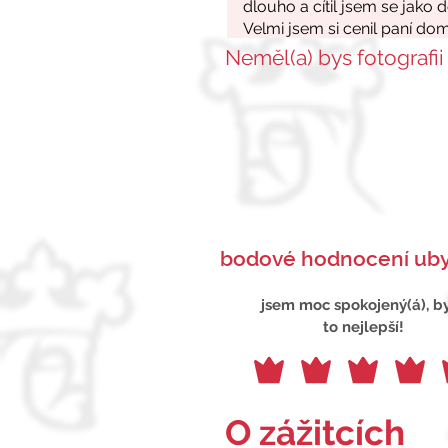
Neměl(a) bys fotografii
bodové hodnocení uby
jsem moc spokojený(á), b
to nejlepší!
O zážitcích