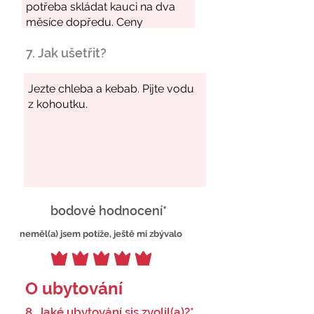
7. Jak ušetřit?
bodové hodnocení*
neměl(a) jsem potíže, ještě mi zbývalo
O ubytování
8. Jaké ubytování sis zvolil(a)?*