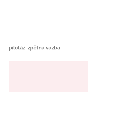
pilotáž: zpětná vazba