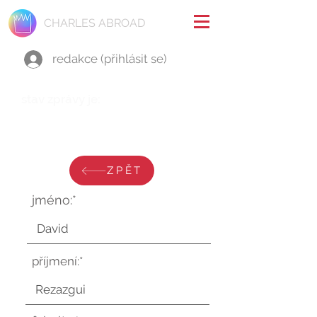
CHARLES ABROAD
redakce (přihlásit se)
stav zprávy je:
pátek 28. února 2025 v 11:50:28
UTC
ZPĚT
jméno:*
příjmení:*