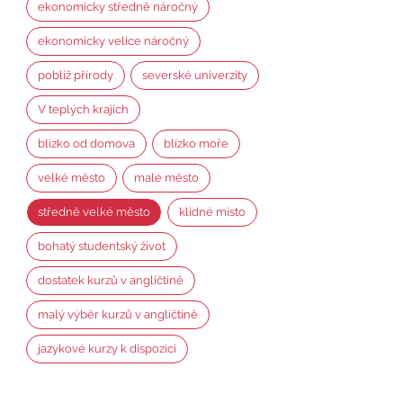
ekonomicky středně náročný
ekonomicky velice náročný
poblíž přírody
severské univerzity
V teplých krajích
blízko od domova
blízko moře
velké město
malé město
středně velké město
klidné místo
bohatý studentský život
dostatek kurzů v angličtině
malý výběr kurzů v angličtině
jazykové kurzy k dispozici