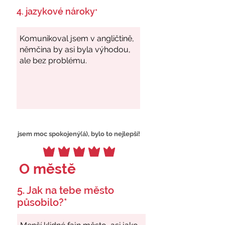
4. jazykové nároky
*
jsem moc spokojený(á), bylo to nejlepší!
O městě
5. Jak na tebe město
působilo?*