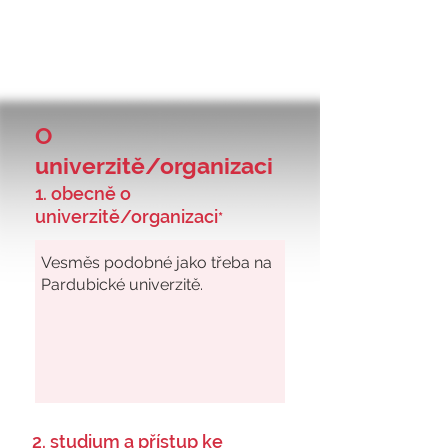
O
univerzitě/organizaci
1. obecně o
univerzitě/organizaci
*
2. studium a přístup ke