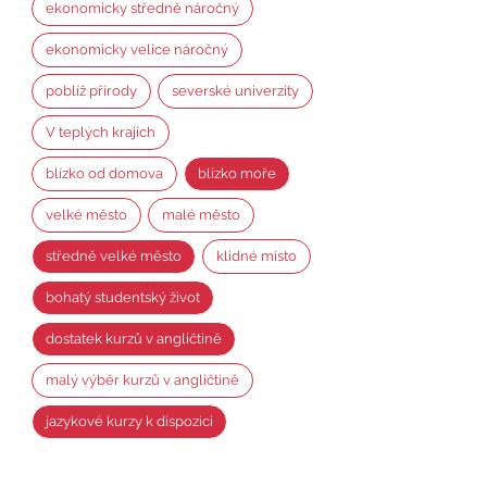
ekonomicky středně náročný
ekonomicky velice náročný
poblíž přírody
severské univerzity
V teplých krajích
blízko od domova
blízko moře
velké město
malé město
středně velké město
klidné místo
bohatý studentský život
dostatek kurzů v angličtině
malý výběr kurzů v angličtině
jazykové kurzy k dispozici