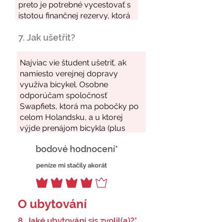
7. Jak ušetřit?
bodové hodnocení*
peníze mi stačily akorát
O ubytování
8. Jaké ubytování sis zvolil(a)?*