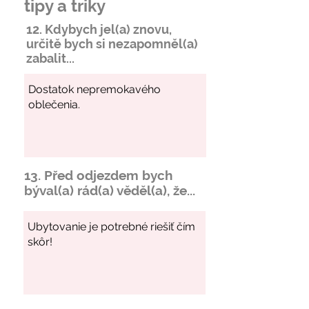
tipy a triky
12. Kdybych jel(a) znovu,
určitě bych si
nezapomněl
(a)
zabalit...
13. Před odjezdem bych
býval(a) rád(a) věděl(a), že...