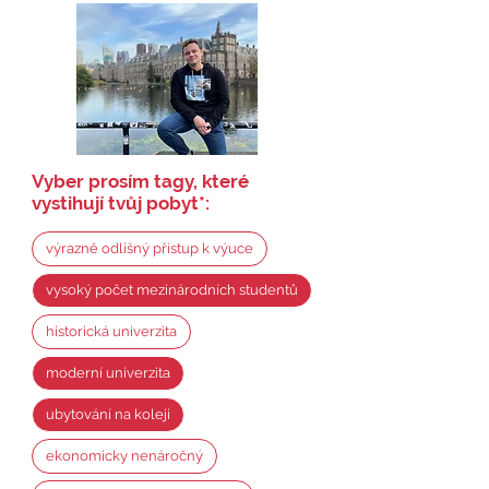
Vyber prosím tagy, které
vystihují tvůj pobyt
*
:
výrazně odlišný přístup k výuce
vysoký počet mezinárodních studentů
historická univerzita
moderní univerzita
ubytování na koleji
ekonomicky nenáročný