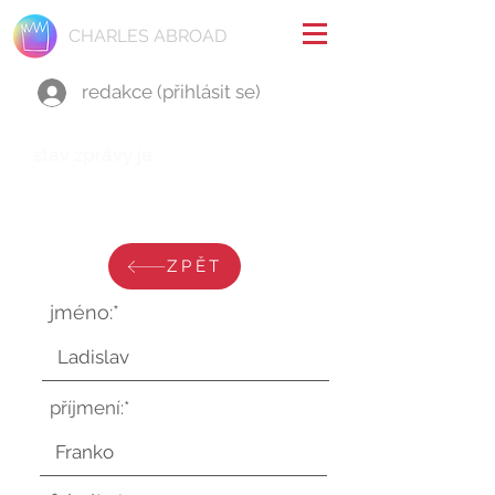
CHARLES ABROAD
redakce (přihlásit se)
stav zprávy je:
úterý 20. června 2023 v 14:58:41
UTC
ZPĚT
jméno:*
příjmení:*