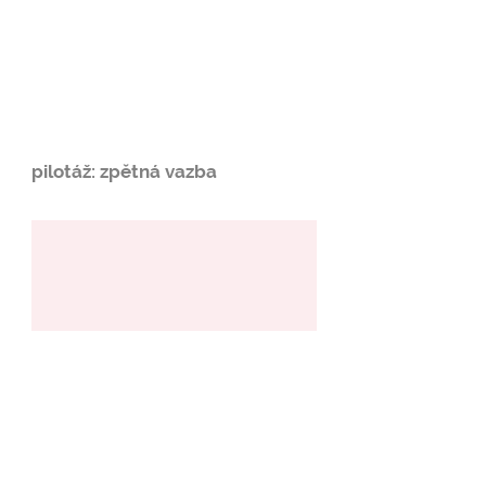
pilotáž: zpětná vazba