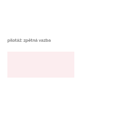
pilotáž: zpětná vazba