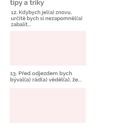
tipy a triky
12. Kdybych jel(a) znovu,
určitě bych si
nezapomněl
(a)
zabalit...
13. Před odjezdem bych
býval(a) rád(a) věděl(a), že...