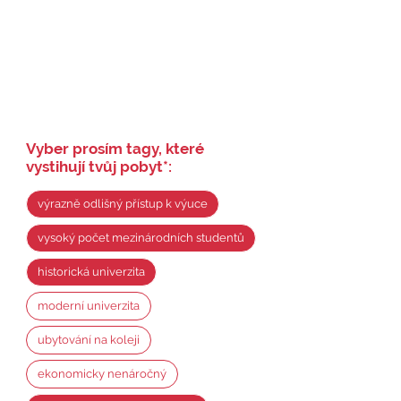
Vyber prosím tagy, které
vystihují tvůj pobyt
*
:
výrazně odlišný přístup k výuce
vysoký počet mezinárodních studentů
historická univerzita
moderní univerzita
ubytování na koleji
ekonomicky nenáročný