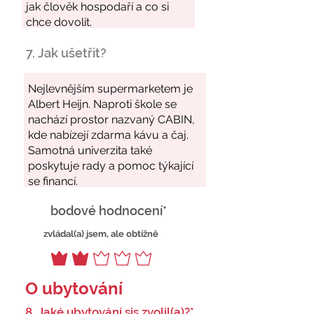
7. Jak ušetřit?
bodové hodnocení*
zvládal(a) jsem, ale obtížně
O ubytování
8. Jaké ubytování sis zvolil(a)?*