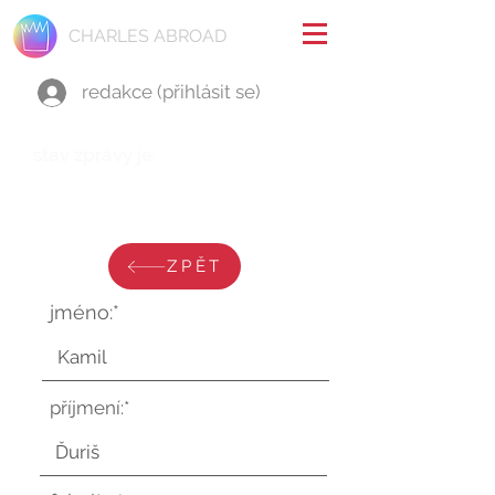
CHARLES ABROAD
redakce (přihlásit se)
stav zprávy je:
čtvrtek 30. ledna 2025 v 14:33:03
UTC
ZPĚT
jméno:*
příjmení:*