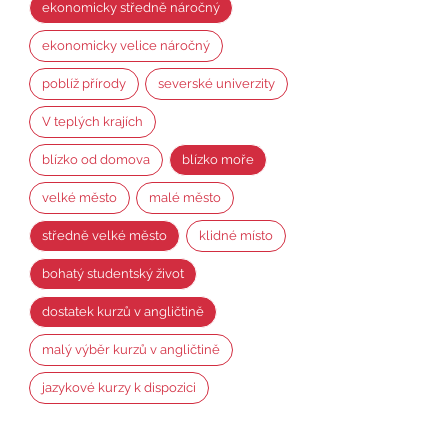
ekonomicky středně náročný
ekonomicky velice náročný
poblíž přírody
severské univerzity
V teplých krajích
blízko od domova
blízko moře
velké město
malé město
středně velké město
klidné místo
bohatý studentský život
dostatek kurzů v angličtině
malý výběr kurzů v angličtině
jazykové kurzy k dispozici