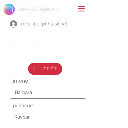
CHARLES ABROAD
redakce (přihlásit se)
stav zprávy je:
středa 6. listopadu 2024 v
10:22:33 UTC
ZPĚT
jméno:*
příjmení:*