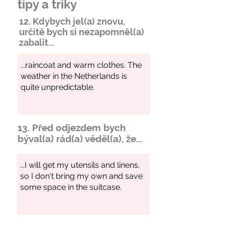
tipy a triky
12. Kdybych jel(a) znovu,
určitě bych si
nezapomněl
(a)
zabalit...
13. Před odjezdem bych
býval(a) rád(a) věděl(a), že...