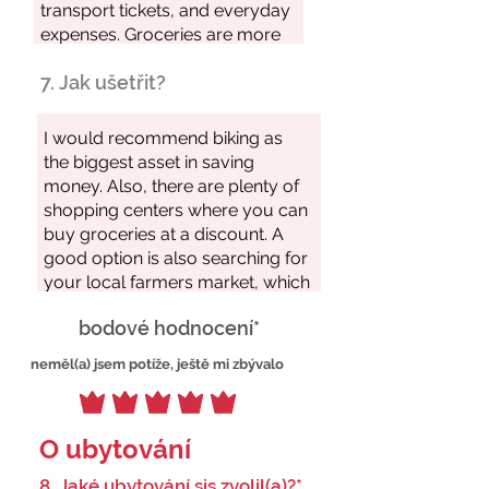
7. Jak ušetřit?
bodové hodnocení*
neměl(a) jsem potíže, ještě mi zbývalo
O ubytování
8. Jaké ubytování sis zvolil(a)?*