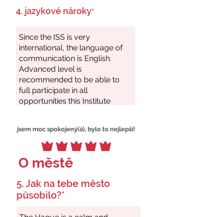
4. jazykové nároky
*
jsem moc spokojený(á), bylo to nejlepší!
O městě
5. Jak na tebe město
působilo?*