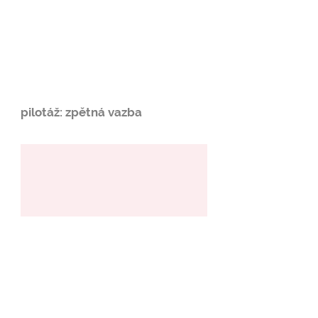
pilotáž: zpětná vazba