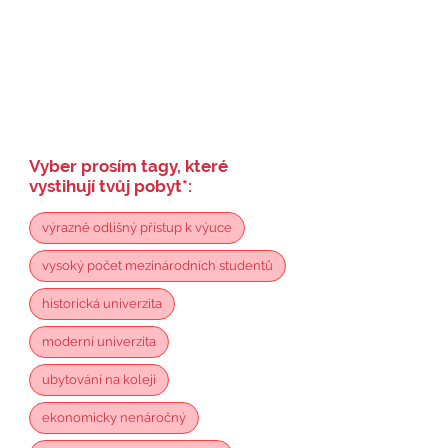
Vyber prosím tagy, které
vystihují tvůj pobyt
*
:
výrazně odlišný přístup k výuce
vysoký počet mezinárodních studentů
historická univerzita
moderní univerzita
ubytování na koleji
ekonomicky nenáročný