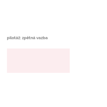
pilotáž: zpětná vazba