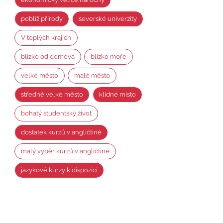
poblíž přírody
severské univerzity
V teplých krajích
blízko od domova
blízko moře
velké město
malé město
středně velké město
klidné místo
bohatý studentský život
dostatek kurzů v angličtině
malý výběr kurzů v angličtině
jazykové kurzy k dispozici