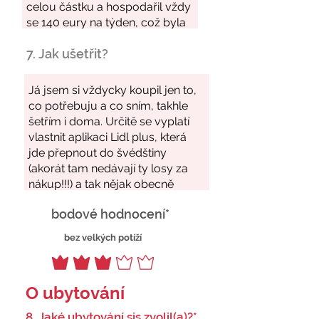
7. Jak ušetřit?
bodové hodnocení*
bez velkých potíží
O ubytování
8. Jaké ubytování sis zvolil(a)?*