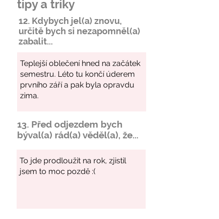
tipy a triky
12. Kdybych jel(a) znovu,
určitě bych si
nezapomněl
(a)
zabalit...
13. Před odjezdem bych
býval(a) rád(a) věděl(a), že...