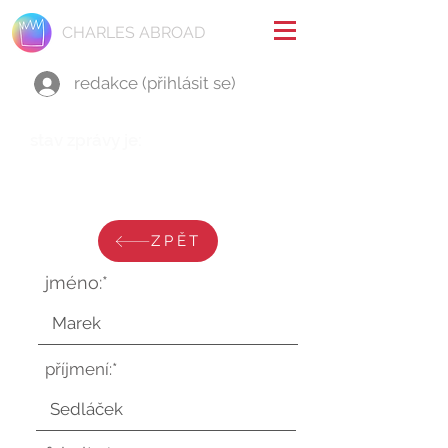
CHARLES ABROAD
redakce (přihlásit se)
stav zprávy je:
pondělí 8. ledna 2024 v 12:22:48
UTC
ZPĚT
jméno:*
příjmení:*