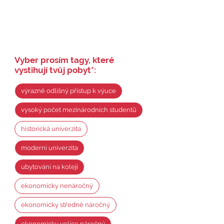
Vyber prosím tagy, které
vystihují tvůj pobyt
*
:
výrazně odlišný přístup k výuce
vysoký počet mezinárodních studentů
historická univerzita
moderní univerzita
ubytování na koleji
ekonomicky nenáročný
ekonomicky středně náročný
ekonomicky velice náročný