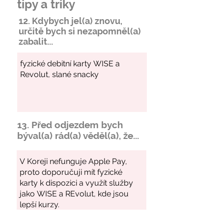
tipy a triky
12. Kdybych jel(a) znovu,
určitě bych si
nezapomněl
(a)
zabalit...
13. Před odjezdem bych
býval(a) rád(a) věděl(a), že...