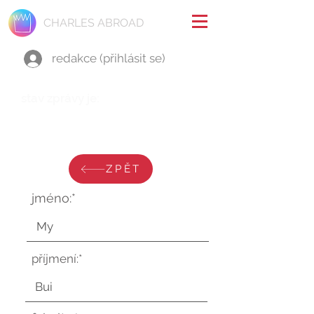
CHARLES ABROAD
redakce (přihlásit se)
stav zprávy je:
čtvrtek 2. ledna 2025 v 21:46:53
UTC
ZPĚT
jméno:*
příjmení:*