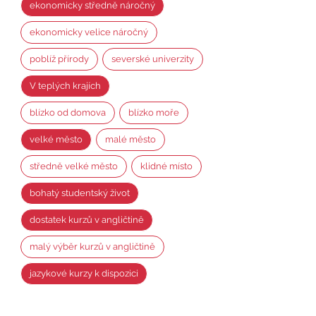
ekonomicky středně náročný
ekonomicky velice náročný
poblíž přírody
severské univerzity
V teplých krajích
blízko od domova
blízko moře
velké město
malé město
středně velké město
klidné místo
bohatý studentský život
dostatek kurzů v angličtině
malý výběr kurzů v angličtině
jazykové kurzy k dispozici