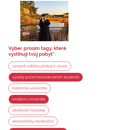
Vyber prosím tagy, které
vystihují tvůj pobyt
*
:
výrazně odlišný přístup k výuce
vysoký počet mezinárodních studentů
historická univerzita
moderní univerzita
ubytování na koleji
ekonomicky nenáročný