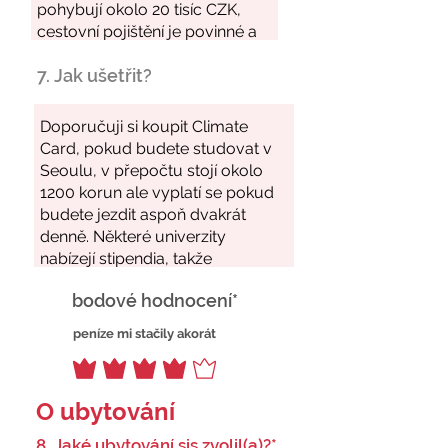
7. Jak ušetřit?
bodové hodnocení*
peníze mi stačily akorát
O ubytování
8. Jaké ubytování sis zvolil(a)?*