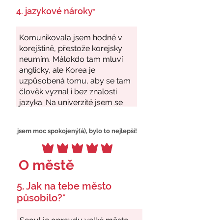
4. jazykové nároky
*
jsem moc spokojený(á), bylo to nejlepší!
O městě
5. Jak na tebe město
působilo?*