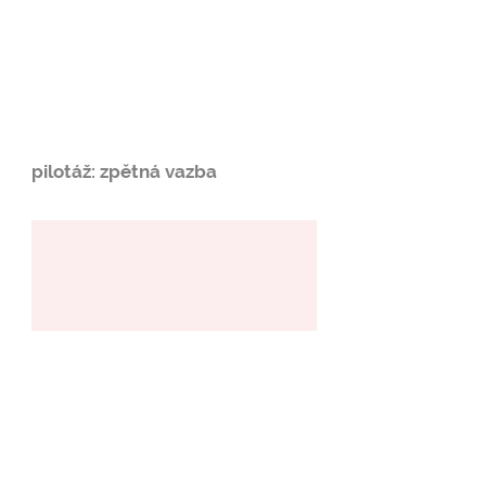
pilotáž: zpětná vazba